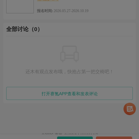
奖项设置
报名时间:
2026.05.27-2026.10.19
初赛
二等奖：证书，各参赛高校初赛人数的30‰
全部讨论（0）
三等奖：证书，各参赛高校初赛人数的50‰
决赛
特等奖：证书，各省级赛区初赛人数的1‰
一等奖：证书，各省级赛区初赛人数的5‰
总决赛
演讲赛：一等奖（奖杯、证书）、二等奖（奖牌、证书）、
还木有观点发布哦，快抢占第一把交椅吧！
三等奖（奖牌、证书）、优胜奖（证书）
辩论赛：一等奖（奖杯、证书）、二等奖（奖牌、证书）、
三等奖（奖牌、证书）、最佳辩手（奖杯、证书）
风采大赛：一、二、三等奖（奖牌、证书）
打开赛氪APP查看和发表评论
宗旨与目的
本竞赛旨在配合高等教育教学水平评估工作，贯彻落实高等院校
各类英语教学改革精神，促进大学生英语水平的全面提高，激发
广大大学生学习英语的兴趣，鼓励英语学习成绩优秀的大学生。
©
2026
赛氪
京ICP备14013810号
开展此项竞赛活动，有助于全面展示全国各高校各类英语教学水