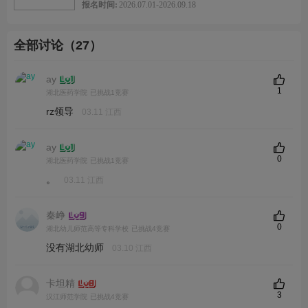
报名时间:
2026.07.01-2026.09.18
初赛
二等奖：证书，各参赛高校初赛人数的30‰
三等奖：证书，各参赛高校初赛人数的50‰
全部讨论（27）
决赛
特等奖：证书，各省级赛区初赛人数的1‰
ay
一等奖：证书，各省级赛区初赛人数的5‰
1
湖北医药学院
已挑战1竞赛
总决赛
演讲赛：一等奖（奖杯、证书）、二等奖（奖牌、证书）、
rz领导
03.11 江西
三等奖（奖牌、证书）、优胜奖（证书）
辩论赛：一等奖（奖杯、证书）、二等奖（奖牌、证书）、
ay
三等奖（奖牌、证书）、最佳辩手（奖杯、证书）
0
湖北医药学院
已挑战1竞赛
风采大赛：一、二、三等奖（奖牌、证书）
。
03.11 江西
宗旨与目的
秦峥
本竞赛旨在配合高等教育教学水平评估工作，贯彻落实高等院
0
湖北幼儿师范高等专科学校
已挑战4竞赛
校各类英语教学改革精神，促进大学生英语水平的全面提高，激
没有湖北幼师
03.10 江西
发广大大学生学习英语的兴趣，鼓励英语学习成绩优秀的大学
生。开展此项竞赛活动，有助于全面展示全国各高校各类英语教
卡坦精
学水平和教学改革的成果，保证高校教学水平评估中有关大学各
3
汉江师范学院
已挑战4竞赛
类英语教学的各项指标的落实，有助于学生夯实和扩展英语基础