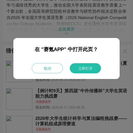
学习成绩优秀的大学生，推动全国大学各阶段英语教学质量上一
个新台阶，全国高等师范院校外语教学与研究协作组决定联合举
办2026 年全国大学生英语竞赛（2026 National English Competit
ion for College Students，简称NECCS）是全国性大学生英语综
点击展开
合能力竞赛活动，竞赛性质属于非盈利性教育公益事业。本届竞
赛是第二十八届全国大学生英语竞赛。
在 "赛氪APP" 中打开此页？
猜你喜欢
主办方
全国高等师范院校外语教学与研究协作组
2026年第二届计算机能力竞赛暨城市联赛（夏
季赛）——算法编程赛道
取消
立即打开
火热报名中
协办方
报名时间:
2026.06.24-2026.08.14
英语辅导报北京研发中心
【倒计时9天】第四届“中外传播杯”大学生英语
能力挑战赛
火热报名中
承办方
报名时间:
2026.06.17-2026.08.16
全国大学生英语竞赛组织委员会
2026年大学生统计科学与算法编程挑战赛——
计算机组成原理赛道
奖项设置
火热报名中