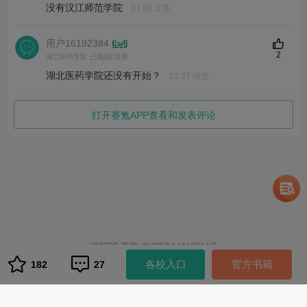
知识和基本技能，全面提高大学生英语综合运用能力，推动全国
没有汉江师范学院
03.06 江苏
大学各类英语教学质量上一个新台阶。
用户16192384
2
操作细则
湖北医药学院
已挑战0竞赛
湖北医药学院还没有开始？
02.27 湖北
大英赛在线报名网址：
https://www.saikr.com/neccs/2026
1. 在线报名步骤：赛氪网注册学生账号—点击赛区入口—点击学
校入口—准确填写信息—提交信息—缴费报名
打开赛氪APP查看和发表评论
注：未能找到赛区/学校入口表示该赛区/学校未申请开通网络报
名，参赛者可向本校教务处或大英教学部/外语学院咨询报名事
宜；
跨校报名成绩无效
。
2. 竞赛类别：全国大学生英语竞赛分A、B、C、D四个类别，A类
竞赛适用于研究生参加； B类竞赛适用于英语专业本、专科学生
参加；C类竞赛适用于非英语专业本科生参加；D类竞赛适用于体
育类和艺术类本科生和非英语专业高职高专类学生参加。
注：
跨学校、跨类别报名，报名及成绩无效
。
©
2026
赛氪
京ICP备14013810号
全国大学生英语竞赛组委会办公室
1
各校入口
官方书籍
182
27
联系地址：
北京市海淀区大柳树路17号富海中心3号楼607
队伍管理
邮政编码：
100081
联 系 人：
刘 军
队伍管理