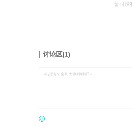
暂时没
讨论区(
1
)
有想法？来和大家聊聊吧~