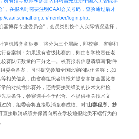
所有指导教师和参赛队员均需先注册中国人工智能学
”，在报名时需要注明CAAI会员号码，查验通过后才
tp://caai.scimall.org.cn/member/login.php
。
机器博弈专业委员会”，会员类别按个人实际情况选择，
算机博弈竞标赛，将分为三个层级，即校赛、省赛和
行备案制：如果没有省级比赛的，则由各学校责任老
校赛队伍数量的三分之一。校赛报名信息请填写“附件
并提交组委会备案，同时提交参加全国比赛的队伍名称；‚如
名等相关信息，由省赛组织者填报并提交参加全国比赛
正常的对抗性比赛外，还需要接受组委的技术文档检
赛先决条件，参赛选手不予配合、不提供相关技术文
过的，组委会将直接取消竞赛成绩。对“
山寨程序、抄
会可直接取消成绩并保留向所在学校通报此类不端行为的
。