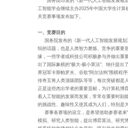
国务院印发的《新一代人工智能发展规划
工智能学会继续主办2025年中国大学生计
关竞赛事项发布如下。
一、竞赛目的
国务院发布的《新一代人工智能发展规划》
恒的话题，也是人类智力磨炼、竞争的重要
缘，一些学者或科技公司积极参与并做出重要
出了国际象棋的“极大-极小算法”、纳什提出了
界冠军卡斯帕罗夫、谷歌“阿尔法狗”围棋程序打
传奇五将人类顶级团队等等，每次突破都是
正是这些杰出学者的重要贡献，为计算机博
着人工智能的发展而发展，常常在重要时刻
的挑战性、趣味性又使其成为人们，特别是
赛事各赛项的设立，是希望借助参赛者来“教
模拟、研究人类智能，提出博弈算法、研究