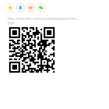
https://www.saikr.com/vse/computergames/zhku/
2025