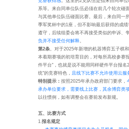
竞赛获得感
。这里的2支队伍是指来自同单位
系等。来自同单位队伍必须在前几个轮次碰
与其他单位队伍碰面比赛。最后，来自同一
季军奖杯中的1座，但不影响最后获得的成
遵守，后续组委会将不再接受类似的申诉、
负并不接受任何解释
。
第2条
。对于2025年新增的机器博弈五子棋
本着期赛项的初培育目的，对每所高校参赛报
件平台”，也就是说不能用同样硬件平台报名2
统”的竞赛特色，
且线下比赛不允许使用云服
特别提示：
按照2025年承办政府部门要求，
承办单位要求，需要线上比赛，其余博弈类
以往惯例，如有调整会在赛前发布新规。
五、比赛方式
1.
报名
规定