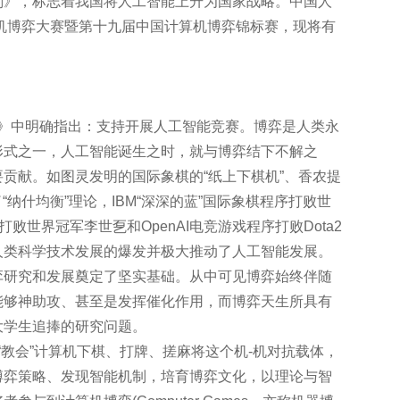
》，标志着我国将人工智能上升为国家战略。中国人
算机博弈大赛暨第十九届中国计算机博弈锦标赛，现将有
中明确指出：支持开展人工智能竞赛。博弈是人类永
形式之一，人工智能诞生之时，就与博弈结下不解之
贡献。如图灵发明的国际象棋的“纸上下棋机”、香农提
“纳什均衡”理论，IBM“深深的蓝”国际象棋程序打败世
败世界冠军李世乭和OpenAI电竞游戏程序打败Dota2
人类科学技术发展的爆发并极大推动了人工智能发展。
弈研究和发展奠定了坚实基础。从中可见博弈始终伴随
能够神助攻、甚至是发挥催化作用，而博弈天生所具有
大学生追捧的研究问题。
会”计算机下棋、打牌、搓麻将这个机-机对抗载体，
博弈策略、发现智能机制，培育博弈文化，以理论与智