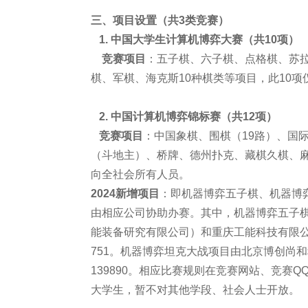
三、项目设置（
共3类竞赛
）
1. 中国大学生计算机博弈大赛（
共10项
）
竞赛项目
：五子棋、六子棋、点格棋、苏
棋、军棋、海克斯10种棋类等项目，此10
2. 中国计算机博弈锦标赛（
共12项
）
竞赛项目
：中国象棋、围棋（19路）、国际
（斗地主）、桥牌、德州扑克、藏棋久棋、
向全社会所有人员。
2024
新增
项目
：即机器博弈五子棋、机器博
由相应公司协助办赛。其中，机器博弈五子
能装备研究有限公司）和重庆工能科技有限公司
751。机器博弈坦克大战项目由北京博创尚和
139890。相应比赛规则在竞赛网站、竞赛Q
大学生，暂不对其他学段、社会人士开放。