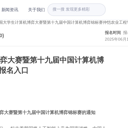
新闻资讯
关于我们
报名时间
报
0
)
2025年06月
年中国大学生计算机博
博弈大赛暨第十九届中国计算机博
报名入口
中国计算机博弈锦标赛
工程学院报名入口
机博弈大赛暨第十九届中国计算机博弈锦标赛的通知