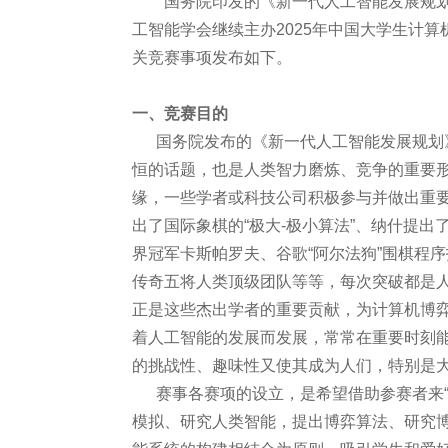
国务院印发的《新一代人工智能发展规划
工智能学会继续主办2025年中国大学生计
关竞赛事项发布如下。
一、竞赛目的
国务院发布的《新一代人工智能发展规划》
恒的话题，也是人类智力磨炼、竞争的重要
缘，一些学者或科技公司积极参与并做出重要
出了国际象棋的“极大-极小算法”、纳什提出了
界冠军卡斯帕罗夫、谷歌“阿尔法狗”围棋程序打
传奇五将人类顶级团队等等，每次突破都是
正是这些杰出学者的重要贡献，为计算机博
着人工智能的发展而发展，常常在重要时刻
的挑战性、趣味性又使其成为人们，特别是
赛事各赛项的设立，是希望借助参赛者来“教
模拟、研究人类智能，提出博弈算法、研究