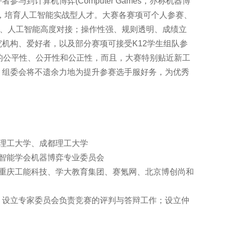
与到计算机博弈(Computer Games，亦称机器博
，培育人工智能实战型人才。大赛各赛项可个人参赛、
识、人工智能高度对接；操作性强、规则透明、成绩立
机构、爱好者，以及部分赛项可接受K12学生组队参
的公平性、公开性和公正性，而且，大赛特别贴近新工
，组委会将不遗余力地为提升参赛选手服好务，为优秀
理工大学、成都理工大学
智能学会机器博弈专业委员会
、重庆工能科技、学大教育集团、赛氪网、北京博创尚和
；设立专家委员会负责竞赛的评判与答辩工作；设立仲