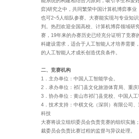
能系统的构建相结合为原则，吸引学生和爱好者参
弈)研究之中，共同繁荣中国计算机博弈事业
也可2~5人组队参赛。大赛能实现与专业知
判。热烈欢迎全国高校、计算机博弈领域研究
赛，19年来的办赛历史已经充分证明了竞赛
科建设需求，适合于人工智能人才培养需要
的人工智能人才成长创造优良条件。
二、竞赛机构
1．主办单位：中国人工智能学会。
2．承办单位：祁门县文化旅游体育局、重庆
3．协办单位：黄山市祁门县党校、中国人工
4．技术支持：中棋文化（深圳）有限公司
科技
大赛将设立组织委员会负责竞赛的组织实施
裁委员会负责比赛过程的监督与异议处理。