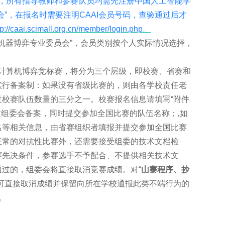
所有指导教师和参赛队员均需先注册中国人工智能学
”，在报名时需要注明CAAI会员号码，查验通过后才
tp://caai.scimall.org.cn/member/login.php
。
机器博弈专业委员会”，会员类别按个人实际情况选择，
算机博弈竞标赛，将分为三个层级，即校赛、省赛和
行备案制：如果没有省级比赛的，则由各学校责任老
校赛队伍数量的三分之一。校赛报名信息请填写“附件
并提交组委会备案，同时提交参加全国比赛的队伍名称；‚如
名等相关信息，由省赛组织者填报并提交参加全国比赛
正常的对抗性比赛外，还需要接受组委的技术文档检
赛先决条件，参赛选手不予配合、不提供相关技术文
过的，组委会将直接取消竞赛成绩。对“
山寨程序、抄
会可直接取消成绩并保留向所在学校通报此类不端行为的
。