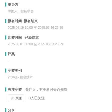
主办方
中国人工智能学会
报名时间 报名结束
2025.06.19 10:00 至 2025.07.16 23:59
比赛时间 已经结束
2025.08.01 00:00 至 2025.08.03 23:59
评奖
-
竞赛类别
计算机&信息技术
关注竞赛
关注后，有更新时会通知您
0
人已关注
关注
分享