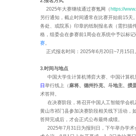
2.报名方式
2025年大赛继续通过赛氪网（
https://ww
另行通知，截止时间通常在比赛开始前15天
务处、或院系）印章的纸制报名表（需扫描
格，组委会在参赛前1周会在系统中予以标记
赛
。
正式报名时间：2025年6月20日~7月15日
3.时间与地点
中国大学生计算机博弈大赛、中国计算机
日
举行线上（
麻将、
德州扑克
、斗地主
、掼
术答辩。
在决赛阶段，将召开中国人工智能学会机器
黄山市祁门县参加决赛阶段相关线下活动，
答辩完成后，才会正式公布最终成绩。
2025年7月31日为报到日，下午举办学术