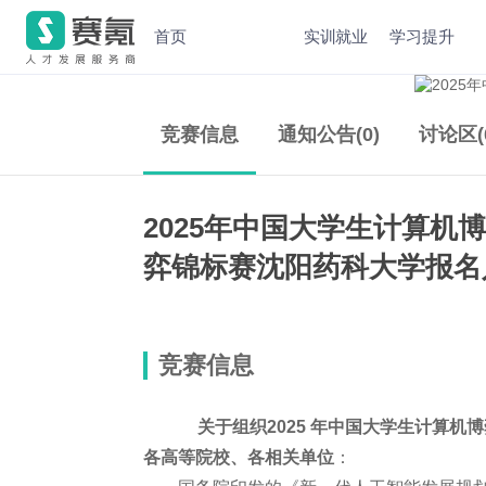
首页
实训就业
学习提升
竞赛信息
通知公告(0)
讨论区(
2025
2025年中国大学生计算机
弈锦标赛沈阳药科大学报名
十九届
竞赛信息
关于组织2025 年中国大学生计算
各高等院校、各相关单位
：