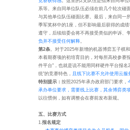
竞赛获得感
。这里的2支队伍是指来自同单位
系等。来自同单位队伍必须在前几个轮次碰
与其他单位队伍碰面比赛。最后，来自同一
季军奖杯中的1座，但不影响最后获得的成
遵守，后续组委会将不再接受类似的申诉、
负并不接受任何解释
。
第2条
。对于2025年新增的机器博弈五子棋
本着期赛项的初培育目的，对每所高校参赛报
件平台”，也就是说不能用同样硬件平台报名2
统”的竞赛特色，
且线下比赛不允许使用云服
特别提示：
按照2025年承办政府部门要求，
承办单位要求，需要线上比赛，其余博弈类
以往惯例，如有调整会在赛前发布新规。
五、比赛方式
1.
报名
规定