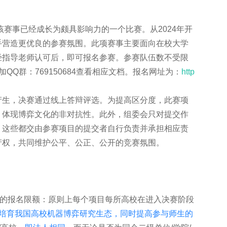
该赛事已经成长为颇具影响力的一个比赛。从2024年开
手营造更优良的参赛氛围。此项赛事主要面向在校大学
经指导老师认可后，即可报名参赛。参赛队伍数不受限
Q群：769150684查看相应文档。报名网址为：
http
产生，决赛通过线上答辩评选。为提高区分度，此赛项
，体现博弈文化的非对抗性。此外，组委会只对提交作
，这些都交由参赛项目的提交者自行负责并承担相应责
产权，共同维护公平、公正、公开的竞赛氛围。
目的报名限额：原则上每个项目每所高校在进入决赛阶段
培育我国高校机器博弈研究生态，同时提高参与师生的