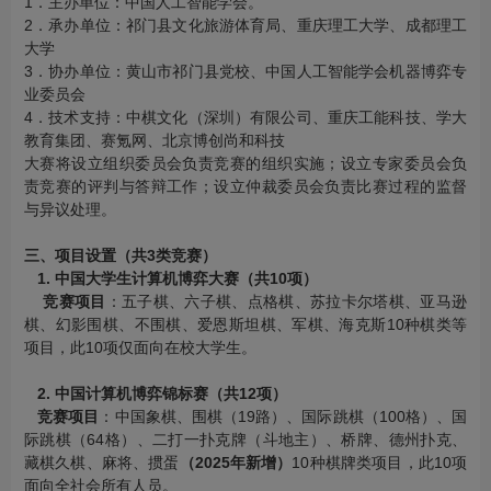
1．主办单位：中国人工智能学会。
2．承办单位：祁门县文化旅游体育局、重庆理工大学、成都理工
大学
3．协办单位：黄山市祁门县党校、中国人工智能学会机器博弈专
业委员会
4．技术支持：中棋文化（深圳）有限公司、重庆工能科技、学大
教育集团、赛氪网、北京博创尚和科技
大赛将设立组织委员会负责竞赛的组织实施；设立专家委员会负
责竞赛的评判与答辩工作；设立仲裁委员会负责比赛过程的监督
与异议处理。
三、项目设置（
共3类竞赛
）
1. 中国大学生计算机博弈大赛（
共10项
）
竞赛项目
：五子棋、六子棋、点格棋、苏拉卡尔塔棋、亚马逊
棋、幻影围棋、不围棋、爱恩斯坦棋、军棋、海克斯10种棋类等
项目，此10项仅面向在校大学生。
2. 中国计算机博弈锦标赛（
共12项
）
竞赛项目
：中国象棋、围棋（19路）、国际跳棋（100格）、国
际跳棋（64格）、二打一扑克牌（斗地主）、桥牌、德州扑克、
藏棋久棋、麻将、掼蛋
（2025年新增）
10种棋牌类项目，此10项
面向全社会所有人员。