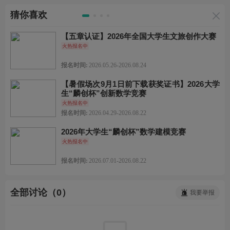
猜你喜欢
【五章认证】2026年全国大学生文旅创作大赛
火热报名中
报名时间:
2026.05.26-2026.08.24
【暑假场次9月1日前下载获奖证书】2026大学
生“麟创杯”创新数学竞赛
火热报名中
报名时间:
2026.04.29-2026.08.22
2026年大学生“麟创杯”数学建模竞赛
火热报名中
报名时间:
2026.07.01-2026.08.22
全部讨论（0）
我要举报