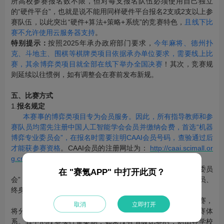
所高校参赛报名数不限，但对每支报名队伍必须使用自己独立
的“硬件平台”，也就是说不能用同样硬件平台报名2支或2支以上参
赛队伍，以此突出“硬件+算法+策略+系统”的竞赛特色，
且线下比
赛不允许使用云服务器支持
。
特别提示：
按照2025年承办政府部门要求，
今年麻将、德州扑
克、斗地主、围棋等棋牌类项目依据承办单位要求，需要线上比
赛，其余博弈类项目就全部在线下举办全国决赛
！其次，竞赛规
则延续以往惯例，如有调整会在赛前发布新规。
五、比赛方式
1.
报名
规定
本赛事的博弈类项目专为会员服务。因此，所有指导教师和参
赛队员均需先注册中国人工智能学会会员并缴纳会费，首选“机器
博弈专业委员会”，在报名时需要注明CAAI会员号码，查验通过后
才能获参赛资格
。CAAI会员的注册网址为：
http://caai.scimall.or
g.cn/member/login.php
。
在注册会员时，选择“发展来源”中，选择“机器博弈专业委员
在 "赛氪APP" 中打开此页？
会”，会员类别按个人实际情况选择，可以学生会员、普通会员、
终身会员等。
此外，对大学生参加的计算机博弈大赛、计算机博弈竞标赛，
取消
立即打开
将分为三个层级，即校赛、省赛和国赛，它们都属于本比赛体
系。其中的校赛实行备案制：如果没有省级比赛的，则由各学校