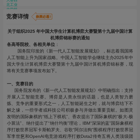
竞赛详情
关于组织2025 年中国大学生计算机博弈大赛暨第十九届中国计算
机博弈锦标赛的通知
各高等院校、各相关单位
：
国务院印发的《新一代人工智能发展规划》，标志着我国将
人工智能上升为国家战略。中国人工智能学会继续主办2025年中
国大学生计算机博弈大赛暨第十九届中国计算机博弈锦标赛，现
将有关竞赛事项发布如下。
一、竞赛目的
国务院发布的《新一代人工智能发展规划》中明确指出：支持
开展人工智能竞赛。博弈是人类永恒的话题，也是人类智力磨
炼、竞争的重要形式之一，人工智能诞生之时，就与博弈结下不
解之缘，一些学者或科技公司积极参与并做出重要贡献。如图灵
发明的国际象棋的“纸上下棋机”、香农提出了国际象棋的“极大-极
小算法”、纳什提出了“纳什均衡”理论，IBM“深深的蓝”国际象棋程
序打败世界冠军卡斯帕罗夫、谷歌“阿尔法狗”围棋程序打败世界冠
军李世乭和OpenAI电竞游戏程序打败Dota2传奇五将人类顶级团