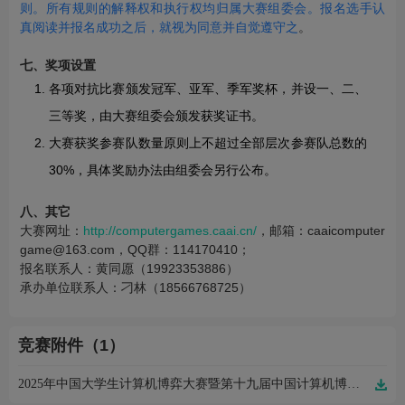
则。所有规则的解释权和执行权均归属大赛组委会。报名选手认
真阅读并报名成功之后，就视为同意并自觉遵守之
。
七、奖项设置
各项对抗比赛颁发冠军、亚军、季军奖杯，并设一、二、
三等奖，由大赛组委会颁发获奖证书。
大赛获奖参赛队数量原则上不超过全部层次参赛队总数的
30%，具体奖励办法由组委会另行公布。
八
、其它
大赛网址：
http://computergames.caai.cn/
，邮箱：caaicomputer
game@163.com，QQ群：114170410；
报名联系人：黄同愿（19923353886）
承办单位联系人：刁林（18566768725）
竞赛附件（1）
2025年中国大学生计算机博弈大赛暨第十九届中国计算机博弈锦标赛通知.pdf