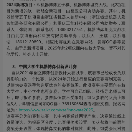
2024
新增
项目
：即机器博弈五子棋、机器博弈坦克大战。此2项项
目为新增的软、硬结合新项目，由相应公司协助办赛。其中，机
器博弈五子棋项目由浙江省机器人创新中心（浙江钱塘机器人及
智能装备研究有限公司）和重庆工能科技有限公司协助举办，联
系人：张能国，联系电话：18883217751。机器博弈坦克大战项
目由北京博创尚和科技有限协助举办，联系人：王镭，联系电
话：18612139890。相应比赛规则在竞赛网站、竞赛QQ群等发
布。由于是新增项目，2025年此2项仅面向在校大学生，暂不对其
他学段、社会人士开放。
3、
中国大学生机器博弈创新设计赛
自从2021年创立博弈创新设计大赛以来，该赛事已经成长为颇
具影响力的一个比赛。从2024年开始进行相应的竞赛赛制完善，
以便为参赛选手营造更优良的参赛氛围。此项赛事主要面向在校
大学生，中小学生也可参赛。学生可自己组队、经指导老师认可
后，即可报名参赛。参赛队伍数不受限制，组队参赛的队员上限
位5人，详细信息可加QQ群：769150684查看相应文档。报名网
址为：
https://www.saikr.com/vse/innovate2025
。
该赛事分为初赛和决赛，其中初赛通过网评产生，决赛通过线上
答辩评选。为提高区分度，此赛项奖项设置、奖状都将与前面的
赛项分开设置，体现博弈文化的非对抗性。此外，组委会只对提