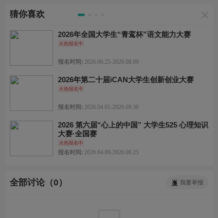
猜你喜欢
2026年全国大学生“青鸾杯”语文能力大赛
火热报名中
报名时间:
2026.06.25-2026.08.09
2026年第二十届iCAN大学生创新创业大赛
火热报名中
报名时间:
2026.04.01-2026.09.30
2026 第六届“心上的中国” 大学生525 心理知识
大赛·全国赛
火热报名中
报名时间:
2026.04.09-2026.09.25
全部讨论（0）
我要举报