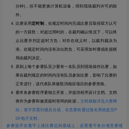
分钟)，但不能更换计算机设备，得到现场裁判许可的除
外。
比赛采用
定时制
，在规定时间内完成比赛且取得双方认可
的一方获胜；对超过用时的，在裁判确认情况下，可以终
止比赛并判定超时方负；对存在歧义时，以裁判裁决为
准。在规定时间内没有决出胜负，可采用加时赛或依据棋
局由裁判决定。
原则上每个参赛队至少要有一名队员到现场操作比赛，如
果在裁判规定的时间内没有队员参加比赛，影响了比赛的
正常进行，该代表队将被取消相应项目的参赛资格。
要求各参赛程序要独立开发，并提供程序设计文档。文档
将作为参赛和被质疑时答辩的依据，
文档模板详见大赛网
站，签字页需扫描后合成，在竞赛前通过报名系统提交P
DF电子文档。
参赛选手在遵守上述比赛总则基础上，还需遵守各分项竞赛规