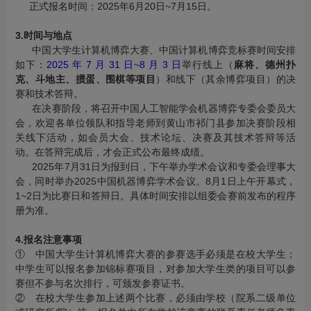
正式报名时间：2025年6月20日~7月15日。
3.时间与地点
中国大学生计算机博弈大赛、中国计算机博弈竞标赛时间安排
如下：
2025 年 7 月 31 日~8 月 3 日
举行线上（
麻将、
德州扑
克
、斗地主
、掼蛋、围棋等项目
）和线下（其余博弈项目）的决
赛和技术答辩。
在决赛阶段，将召开中国人工智能学会机器博弈专委会委员大
会，欢迎各单位领队和指导老师到黄山市祁门县参加决赛阶段相
关线下活动，如会员大会、技术论坛、决赛及其技术答辩等活
动。在答辩完成后，才会正式公布最终成绩。
2025年7月31日为报到日，下午举办学术会议和专委会理事大
会，同时举办2025中国机器博弈学术会议。8月1日上午开幕式，
1~2日为比赛日和答辩日。具体时间安排以组委会赛前发布的程序
册为准。
4.报名注意事项
① 中国大学生计算机博弈大赛的参赛选手必须是在校大学生；
中学生可以报名参加锦标赛项目，对参加大学生类的项目可以参
赛但不参与名次排行，可颁发参赛证书。
② 在校大学生参加上述两个比赛，必须由学校（院系二级单位