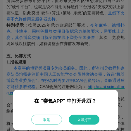
所高校参赛报名数不限，但对每支报名队伍必须使用自己独立
的“硬件平台”，也就是说不能用同样硬件平台报名2支或2支以上参
赛队伍，以此突出“硬件+算法+策略+系统”的竞赛特色，
且线下比
赛不允许使用云服务器支持
。
特别提示：
按照2025年承办政府部门要求，
今年麻将、德州扑
克、斗地主、围棋等棋牌类项目依据承办单位要求，需要线上比
赛，其余博弈类项目就全部在线下举办全国决赛
！其次，竞赛规
则延续以往惯例，如有调整会在赛前发布新规。
五、比赛方式
1.
报名
规定
本赛事的博弈类项目专为会员服务。因此，所有指导教师和参
赛队员均需先注册中国人工智能学会会员并缴纳会费，首选“机器
博弈专业委员会”，在报名时需要注明CAAI会员号码，查验通过后
才能获参赛资格
。CAAI会员的注册网址为：
http://caai.scimall.or
g.cn/member/login.php
。
在注册会员时，选择“发展来源”中，选择“机器博弈专业委员
在 "赛氪APP" 中打开此页？
会”，会员类别按个人实际情况选择，可以学生会员、普通会员、
终身会员等。
此外，对大学生参加的计算机博弈大赛、计算机博弈竞标赛，
取消
立即打开
将分为三个层级，即校赛、省赛和国赛，它们都属于本比赛体
系。其中的校赛实行备案制：如果没有省级比赛的，则由各学校