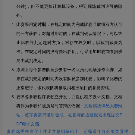
分钟)，但不能更换计算机设备，得到现场裁判许可的除
外。
比赛采用
定时制
，在规定时间内完成比赛且取得双方认可
的一方获胜；对超过用时的，在裁判确认情况下，可以终
止比赛并判定超时方负；对存在歧义时，以裁判裁决为
准。在规定时间内没有决出胜负，可采用加时赛或依据棋
局由裁判决定。
原则上每个参赛队至少要有一名队员到现场操作比赛，如
果在裁判规定的时间内没有队员参加比赛，影响了比赛的
正常进行，该代表队将被取消相应项目的参赛资格。
要求各参赛程序要独立开发，并提供程序设计文档。文档
将作为参赛和被质疑时答辩的依据，
文档模板详见大赛网
站，签字页需扫描后合成，在竞赛前通过报名系统提交P
DF电子文档。
参赛选手在遵守上述比赛总则基础上，还需遵守各分项竞赛规