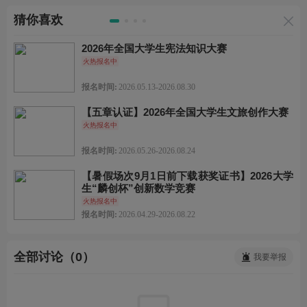
猜你喜欢
2026年全国大学生宪法知识大赛
火热报名中
报名时间:
2026.05.13-2026.08.30
【五章认证】2026年全国大学生文旅创作大赛
火热报名中
报名时间:
2026.05.26-2026.08.24
【暑假场次9月1日前下载获奖证书】2026大学
生“麟创杯”创新数学竞赛
火热报名中
报名时间:
2026.04.29-2026.08.22
全部讨论（0）
我要举报