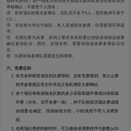
或研究所/院）统一报名并由所在学校该竞赛的联系责任老师负责
审核确认，不接受个人报名；
③ 所有项目的每支参赛队，其队员不多于5人，指导教师不多于
2人；
④ 非在校大学生代表队，本人直接报名参赛，但需要填写承诺
书；
⑤ 全国比赛为决赛，原则上要求各高校通过校级或省级选拔赛
确定参加队伍，因此，在报名时，需要填报选拔赛参赛队伍信
息。
⑥ 比赛前各参赛队需要提交棋牌谱。
六、竞赛
总
则
有关各种棋类项目的比赛细则、总体竞赛规则、禁止山寨
程序参赛规定等文件详见计算机博弈大赛网站。
各个项目将根据报名队数的多少采取双循环赛或分组双循
环赛（分先、后手各赛一场），种子队根据历届比赛成绩
由组委会确定。现场抽签分组，小组成绩不带入决赛阶
段。
在两场比赛的间歇时间，可以修改或调整程序与参数(≤10