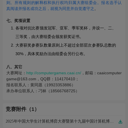
则。所有规则的解释权和执行权均归属大赛组委会。报名选手认
真阅读并报名成功之后，就视为同意并自觉遵守之
。
七、奖项设置
各项对抗比赛颁发冠军、亚军、季军奖杯，并设一、二、
三等奖，由大赛组委会颁发获奖证书。
大赛获奖参赛队数量原则上不超过全部层次参赛队总数的
30%，具体奖励办法由组委会另行公布。
八
、其它
大赛网址：
http://computergames.caai.cn/
，邮箱：caaicomputer
game@163.com，QQ群：114170410；
报名联系人：黄同愿（19923353886）
承办单位联系人：刁林（18566768725）
竞赛附件（1）
2025年中国大学生计算机博弈大赛暨第十九届中国计算机博弈锦标赛通知.pdf