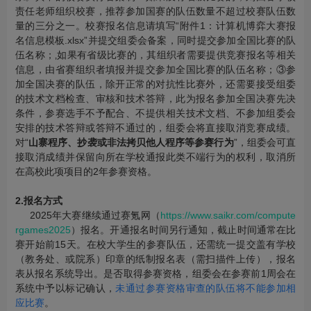
责任老师组织校赛，推荐参加国赛的队伍数量不超过校赛队伍数
量的三分之一。校赛报名信息请填写“附件1：计算机博弈大赛报
名信息模板.xlsx”并提交组委会备案，同时提交参加全国比赛的队
伍名称；‚如果有省级比赛的，其组织者需要提供竞赛报名等相关
信息，由省赛组织者填报并提交参加全国比赛的队伍名称；③参
加全国决赛的队伍，除开正常的对抗性比赛外，还需要接受组委
的技术文档检查、审核和技术答辩，此为报名参加全国决赛先决
条件，参赛选手不予配合、不提供相关技术文档、不参加组委会
安排的技术答辩或答辩不通过的，组委会将直接取消竞赛成绩。
对“
山寨程序、抄袭或非法拷贝他人程序等参赛行为
”，组委会可直
接取消成绩并保留向所在学校通报此类不端行为的权利，取消所
在高校此项项目的2年参赛资格。
2.报名方式
2025年大赛继续通过赛氪网（
https://www.saikr.com/compute
rgames2025
）报名。开通报名时间另行通知，截止时间通常在比
赛开始前15天。在校大学生的参赛队伍，还需统一提交盖有学校
（教务处、或院系）印章的纸制报名表（需扫描件上传），报名
表从报名系统导出。是否取得参赛资格，组委会在参赛前1周会在
系统中予以标记确认，
未通过参赛资格审查的队伍将不能参加相
应比赛
。