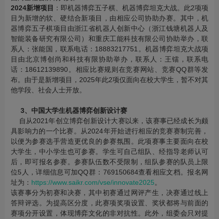
2024
新增
项目
：即机器博弈五子棋、机器博弈坦克大战。此2项项
目为新增的软、硬结合新项目，由相应公司协助办赛。其中，机
器博弈五子棋项目由浙江省机器人创新中心（浙江钱塘机器人及
智能装备研究有限公司）和重庆工能科技有限公司协助举办，联
系人：张能国，联系电话：18883217751。机器博弈坦克大战项
目由北京博创尚和科技有限协助举办，联系人：王镭，联系电
话：18612139890。相应比赛规则在竞赛网站、竞赛QQ群等发
布。由于是新增项目，2025年此2项仅面向在校大学生，暂不对其
他学段、社会人士开放。
3、
中国大学生机器博弈创新设计赛
自从2021年创立博弈创新设计大赛以来，该赛事已经成长为颇
具影响力的一个比赛。从2024年开始进行相应的竞赛赛制完善，
以便为参赛选手营造更优良的参赛氛围。此项赛事主要面向在校
大学生，中小学生也可参赛。学生可自己组队、经指导老师认可
后，即可报名参赛。参赛队伍数不受限制，组队参赛的队员上限
位5人，详细信息可加QQ群：769150684查看相应文档。报名网
址为：
https://www.saikr.com/vse/innovate2025
。
该赛事分为初赛和决赛，其中初赛通过网评产生，决赛通过线上
答辩评选。为提高区分度，此赛项奖项设置、奖状都将与前面的
赛项分开设置，体现博弈文化的非对抗性。此外，组委会只对提