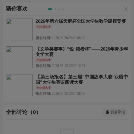
猜你喜欢
2026年第六届天府杯全国大学生数学建模竞赛
火热报名中
报名时间:
2026.06.30-2026.08.20
【文学类赛事】“悦·读者杯”——2026年青少年
文学大赛
火热报名中
报名时间:
2026.05.15-2026.10.31
【第三场报名】第三届“中国故事大赛·双语中
国”大学生英语阅读大赛
火热报名中
报名时间:
2026.05.25-2026.08.29
全部讨论（0）
我要举报