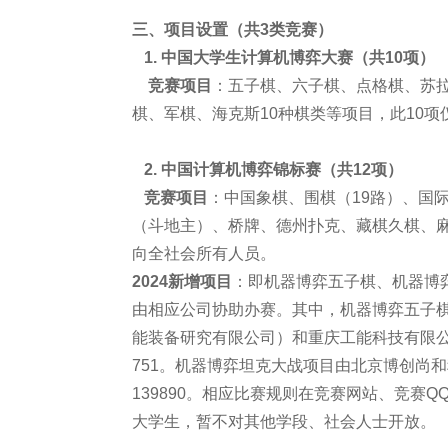
三、项目设置（
共3类竞赛
）
1. 中国大学生计算机博弈大赛（
共10项
）
竞赛项目
：五子棋、六子棋、点格棋、苏
棋、军棋、海克斯10种棋类等项目，此10
2. 中国计算机博弈锦标赛（
共12项
）
竞赛项目
：中国象棋、围棋（19路）、国际
（斗地主）、桥牌、德州扑克、藏棋久棋、
向全社会所有人员。
2024
新增
项目
：即机器博弈五子棋、机器博
由相应公司协助办赛。其中，机器博弈五子
能装备研究有限公司）和重庆工能科技有限公司
751。机器博弈坦克大战项目由北京博创尚和
139890。相应比赛规则在竞赛网站、竞赛Q
大学生，暂不对其他学段、社会人士开放。