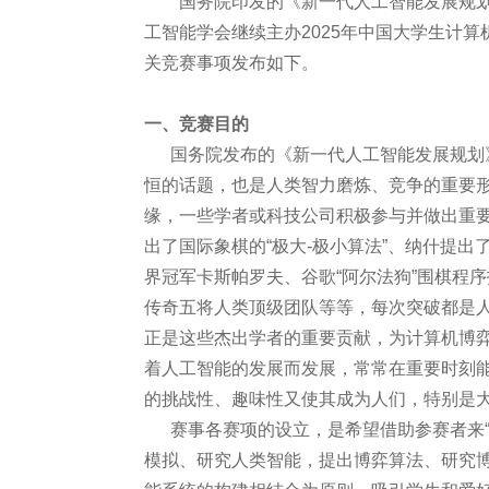
国务院印发的《新一代人工智能发展规划
工智能学会继续主办2025年中国大学生计
关竞赛事项发布如下。
一、竞赛目的
国务院发布的《新一代人工智能发展规划》
恒的话题，也是人类智力磨炼、竞争的重要
缘，一些学者或科技公司积极参与并做出重要
出了国际象棋的“极大-极小算法”、纳什提出了
界冠军卡斯帕罗夫、谷歌“阿尔法狗”围棋程序打
传奇五将人类顶级团队等等，每次突破都是
正是这些杰出学者的重要贡献，为计算机博
着人工智能的发展而发展，常常在重要时刻
的挑战性、趣味性又使其成为人们，特别是
赛事各赛项的设立，是希望借助参赛者来“教
模拟、研究人类智能，提出博弈算法、研究