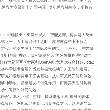
》，标志着我国将人工智能上升为国家战略。中国人
算机博弈大赛暨第十九届中国计算机博弈锦标赛，现将有
中明确指出：支持开展人工智能竞赛。博弈是人类永
形式之一，人工智能诞生之时，就与博弈结下不解之
贡献。如图灵发明的国际象棋的“纸上下棋机”、香农提
“纳什均衡”理论，IBM“深深的蓝”国际象棋程序打败世
败世界冠军李世乭和OpenAI电竞游戏程序打败Dota2
人类科学技术发展的爆发并极大推动了人工智能发展。
弈研究和发展奠定了坚实基础。从中可见博弈始终伴随
能够神助攻、甚至是发挥催化作用，而博弈天生所具有
大学生追捧的研究问题。
会”计算机下棋、打牌、搓麻将这个机-机对抗载体，
博弈策略、发现智能机制，培育博弈文化，以理论与智