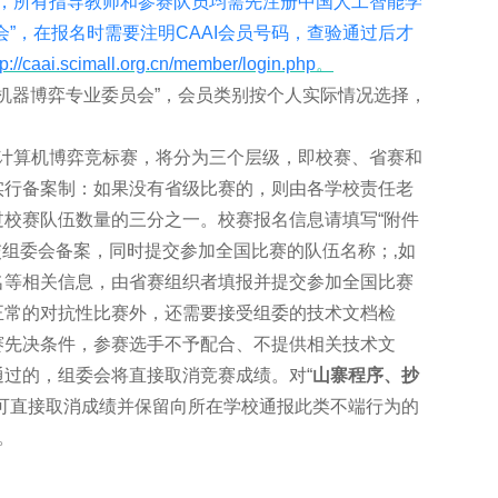
所有指导教师和参赛队员均需先注册中国人工智能学
”，在报名时需要注明CAAI会员号码，查验通过后才
tp://caai.scimall.org.cn/member/login.php
。
机器博弈专业委员会”，会员类别按个人实际情况选择，
算机博弈竞标赛，将分为三个层级，即校赛、省赛和
行备案制：如果没有省级比赛的，则由各学校责任老
校赛队伍数量的三分之一。校赛报名信息请填写“附件
并提交组委会备案，同时提交参加全国比赛的队伍名称；‚如
名等相关信息，由省赛组织者填报并提交参加全国比赛
正常的对抗性比赛外，还需要接受组委的技术文档检
赛先决条件，参赛选手不予配合、不提供相关技术文
过的，组委会将直接取消竞赛成绩。对“
山寨程序、抄
会可直接取消成绩并保留向所在学校通报此类不端行为的
。