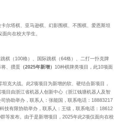
拉卡尔塔棋、亚马逊棋、幻影围棋、不围棋、爱恩斯坦
项仅面向在校大学生。
跳棋（100格）、国际跳棋（64格）、二打一扑克牌
麻将、掼蛋
（2025年新增）
10种棋牌类项目，此10项面
弈坦克大战。此2项项目为新增的软、硬结合新项目，
棋项目由浙江省机器人创新中心（浙江钱塘机器人及智
协助举办，联系人：张能国，联系电话：18883217
科技有限协助举办，联系人：王镭，联系电话：18612
Q群等发布。由于是新增项目，2025年此2项仅面向在校