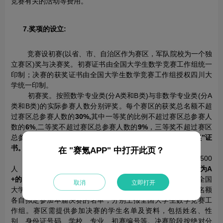
竞赛有关的活动等费用。
7.奖项的设立:
竞赛设初赛(以省、市、自治区作为赛区，军队院校为一个独
立赛区)奖与决赛奖。初赛证书由全国大学生数学竞赛工作组统一
印制；决赛的获奖证书由全国大学生数学竞赛工作组授权四川大
学统一印制。
初赛奖。按照数学专业类(分A类和B类)与非数学专业类(分A
类和B类)的实际参赛人数分别评奖。每个赛区的获奖总名额不超
过赛区总参赛人数的
30%,
其中一等奖的比例不超过赛区总参赛人
数的
6%
,二等奖不超过赛区总参赛人数的
9%
，三等奖不超过赛区
总参赛人数的
15%
。
颁发“第十七届全国大学生数学竞赛*等奖”证
书。
在 "赛氪APP" 中打开此页？
决赛奖。决赛总人数原则上为1000人，其中数学专业类500
人（
其中100人单列给在第五轮学科评估中数学学科评估结果为A
+的高校
），非数学专业类500人。各赛区参加决赛的名额由全国
取消
立即打开
大学生数学竞赛工作组讨论确定。各赛区按照所分配的决赛名额
各自拟定参加本届决赛的名单，分别上报全国大学生数学竞赛工
作组。赛区需提供参加决赛的学生名单及资料，包括姓名、性
别、身份证号码、学校、专业、初赛编号等。决赛阶段按绝对分