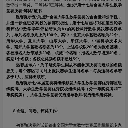
数评出一等奖、二等奖和三等奖。
颁发“第十七届全国大学生数学
竞赛决赛*等奖”证书
温馨提示五:为提升全国大学生数学竞赛的含金量和公平性，
并进一步促进各高校的参赛积极性，第十七届起将对在第五轮学
科评估中数学学科评估结果为A+的高校试行数学类决赛名额单
列，单列名额原则上为100个。其中：北京大学基础名额为22个，
清华大学、复旦大学、山东大学、浙江大学、中国科学技术大
学、南开大学基础名额各为13个。上述各校以200名为报名基准，
各校报名人数每减少20名，核减1个名额；报名人数每增加40名，
奖励1个名额；各校总奖励名额不超过5个。
温馨提示六：为了避免学生因故不能参加决赛而造成的名额
损失，每个赛区可同时上报决赛学生递补名单；每类递补名单若
多于1人，应排出顺序。
温馨提示七:本届竞赛将继续颁发大学生数学竞赛优秀赛区组
织奖牌、大学生数学竞赛优秀院校组织奖牌（分一等奖奖牌和二
等奖奖牌）、大学生数学竞赛优秀指导教师/优秀组织者奖状。
8.命题、阅卷、评奖工作:
初赛和决赛的试题都由全国大学生数学竞赛工作组组织专家