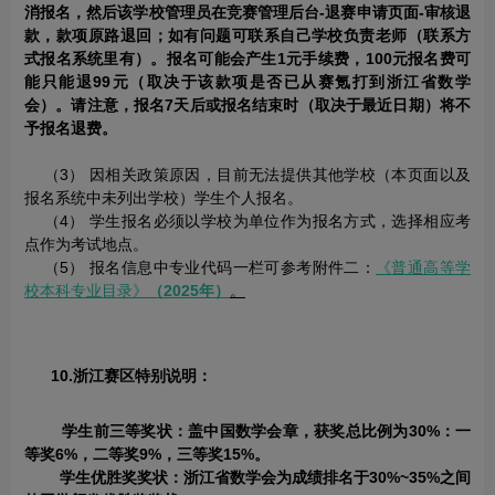
消报名，然后该学校管理员在竞赛管理后台-退赛申请页面-审核退
款，款项原路退回；如有问题可联系自己学校负责老师（联系方
式报名系统里有）。报名可能会产生1元手续费，100元报名费可
能只能退99元（取决于该款项是否已从赛氪打到浙江省数学
会）。请注意，报名7天后或报名结束时（取决于最近日期）将不
予报名退费。
（3） 因相关政策原因，目前无法提供其他学校（本页面以及
报名系统中未列出学校）学生个人报名。
（4） 学生报名必须以学校为单位作为报名方式，选择相应考
点作为考试地点。
（5） 报名信息中专业代码一栏可参考附件二：
《
普通高等学
校本科专业目录
》
（2025年）
。
10.浙江赛区特别说明：
学生前三等奖状：盖中国数学会章，获奖总比例为30%：一
等奖6%，二等奖9%，三等奖15%。
学生优胜奖奖状：浙江省数学会为成绩排名于3
0
%~
35
%之间