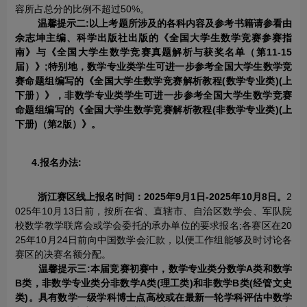
容所占总分的比例不超过50%。
温馨提示二:以上考题所涉及的各科内容及参考书籍请参看由
佘志坤主编、科学出版社出版的《全国大学生数学竞赛参赛指
南》与《全国大学生数学竞赛真题解析与获奖名单（第11-15
届）》;特别地，数学专业类学生可进一步参考全国大学生数学竞
赛命题组编写的《全国大学生数学竞赛解析教程(数学专业类)(上
下册）》，非数学专业类学生可进一步参考全国大学生数学竞赛
命题组编写的《全国大学生数学竞赛解析教程(非数学专业类)(上
下册)（第2版）》。
4.报名办法:
浙江赛区线上报名时间：2
025
年9月1日-
2025
年1
0
月8日。
2
025年10月13日前，按所在省、直辖市、自治区数学会、军队院
校数学教学联席会或学会委托的承办单位的要求报名;各赛区在20
25年10月24日前向中国数学会汇款，以便工作组能够及时讨论各
赛区的决赛名额分配。
温馨提示三:本届竞赛初赛中，数学专业类分数学A类和数学
B类，非数学专业类分非数学A类(理工类)和非数学B类(经管文史
类)。具有数学一级学科博士点高校或在最新一轮学科评估中数学