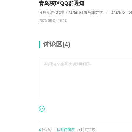
青岛校区QQ群通知
我校竞赛QQ群（2025山科青岛非数学：110232972、2
2025.09.07 16:10
讨论区(
4
)
有想法？来和大家聊聊吧~
4
个讨论 （
按时间倒序
·
按时间正序
）