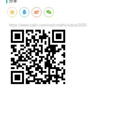
分享
https://www.saikr.com/vse/cmathc/sdust/2025