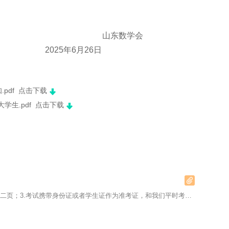
数学会
月26日
pdf
点击下载
学生.pdf
点击下载
1.科协“待审核”正常；2.附件为考场安排，注意考场在第二页；3.考试携带身份证或者学生证作为准考证，和我们平时考试一样！…