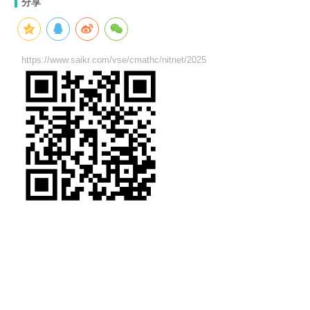
分享
https://www.saikr.com/vse/cmathc/nitnet/2025