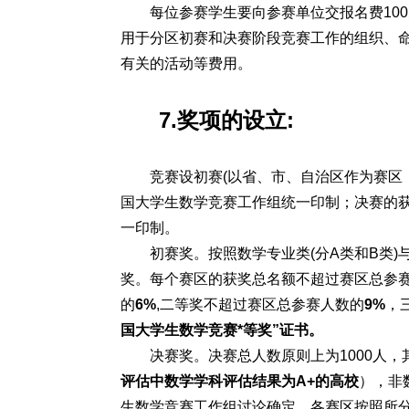
每位参赛学生要向参赛单位交报名费100元
用于分区初赛和决赛阶段竞赛工作的组织、
有关的活动等费用。
7.奖项的设立:
竞赛设初赛(以省、市、自治区作为赛区，
国大学生数学竞赛工作组统一印制；决赛的
一印制。
初赛奖。按照数学专业类(分A类和B类)与
奖。每个赛区的获奖总名额不超过赛区总参
的
6%
,二等奖不超过赛区总参赛人数的
9%
，
国大学生数学竞赛*等奖”证书。
决赛奖。决赛总人数原则上为1000人，其
评估中数学学科评估结果为A+的高校
），非
生数学竞赛工作组讨论确定。各赛区按照所