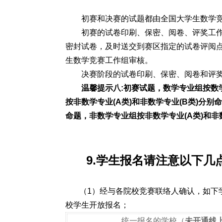
初赛和决赛的试题都由全国大学生数学竞
初赛的试卷印刷、保密、阅卷、评奖工作
密封试卷，及时送交到赛区指定的试卷评阅
生数学竞赛工作组审核。
决赛阶段的试卷印刷、保密、阅卷和评奖
温馨提示八:初赛试题，数学专业组按数学专
按非数学专业(A类)和非数学专业(B类)分
命题，非数学专业组按非数学专业(A类)和非
9.学生报名请注意以下几
（1）经与各院校竞赛联络人确认，如下学
校学生开放报名；
统一报名的学校（
未开通线