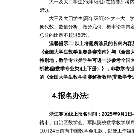
大一及大二学生(低年级组):在预赛所考内
5%)。
大三及大四学生(高年级组):在大一大二
象代数、数值分析、微分几何、概率论等内
总分的比例不超过50%。
温馨提示二:以上考题所涉及的各科内容及
《全国大学生数学竞赛参赛指南》与《全国大学
特别地，数学专业类学生可进一步参考全国
析教程(数学专业类)(上下册）》，非数学
的《全国大学生数学竞赛解析教程(非数学专业
4.报名办法:
浙江赛区线上报名时间：2
025
年9月1日-
辖市、自治区数学会、军队院校数学教学联席
10月24日前向中国数学会汇款，以便工作