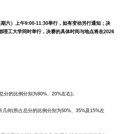
六）上午9:00-11:30举行，如有变动另行通知；决
成都理工大学同时举行，决赛的具体时间与地点将在2026
分的比例分别为80%、20%左右)。
何(所占总分的比例分别为50%、35%及15%左