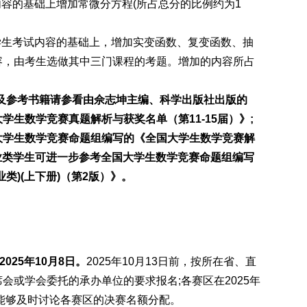
容的基础上增加常微分方程(所占总分的比例约为1
学生考试内容的基础上，增加实变函数、复变函数、抽
容，由考生选做其中三门课程的考题。增加的内容所占
参考书籍请参看由佘志坤主编、科学出版社出版的
生数学竞赛真题解析与获奖名单（第11-15届）》;
大学生数学竞赛命题组编写的《全国大学生数学竞赛解
专业类学生可进一步参考全国大学生数学竞赛命题组编写
类)(上下册)（第2版）》。
2025
年1
0
月8日。
2025年10月13日前，按所在省、直
会或学会委托的承办单位的要求报名;各赛区在2025年
组能够及时讨论各赛区的决赛名额分配。