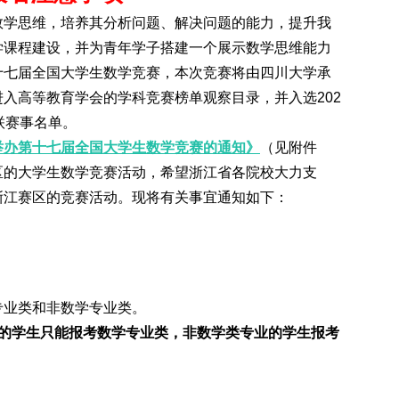
数学思维，培养其分析问题、解决问题的能力，提升我
学课程建设，并为青年学子搭建一个展示数学思维能力
十七届全国大学生数学竞赛，本次竞赛将由四川大学承
入高等教育学会的学科竞赛榜单观察目录，并入选202
联赛事名单。
举办第十七届全国大学生数学竞赛的通知》
（见附件
区的大学生数学竞赛活动，希望浙江省各院校大力支
浙江赛区的竞赛活动。现将有关事宜通知如下：
业类和非数学专业类。
）的学生只能报考数学专业类，非数学类专业的学生报考