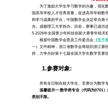
为了激励大学生学习数学的兴趣，强化
国高等学校人才培养质量，促进高等学校数
和学习成果的平台，中国数学会决定举办第
办、成都理工大学协办。目前，赛事已成功进
5-2026年全国青少年科技创新大赛青年组关
根据中国数学会普及工作委员会
《关于
一）文件精神，浙江省数学会将组织浙江赛
持，力争办好第十七届全国大学生数学竞赛
1.参赛对象:
所有全日制在校大学生。竞赛分为数学专
温馨提示一:数学类专业（代码为0701
类别不限。