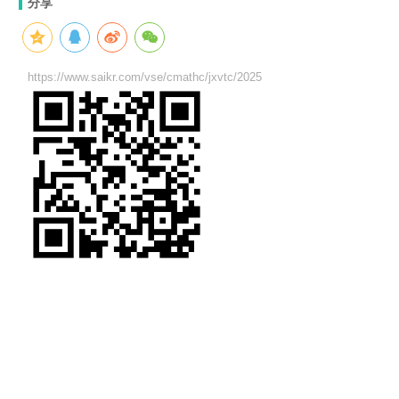
分享
https://www.saikr.com/vse/cmathc/jxvtc/2025