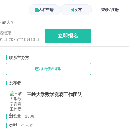
入驻申请
发布
登录 / 注册
名结束
立即报名
01日-2025年10月13日
联系主办方
备考资料领取
发布者
三峡大学数学竞赛工作团队
浏览量
2508
类型
个人赛