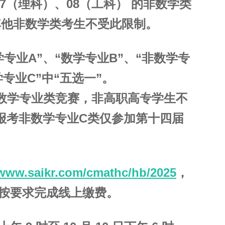
07（理科）、08（工科） 的非数学类
其他非数学类考生不受此限制。
业A”、“数学专业B”、“非数学专
学专业C”中“五选一”。
学专业类竞赛，非高职高专学生不
报考非数学专业C类仅参加第十四届
/www.saikr.com/cmathc/hb/2025
，
按要求完成线上缴费。