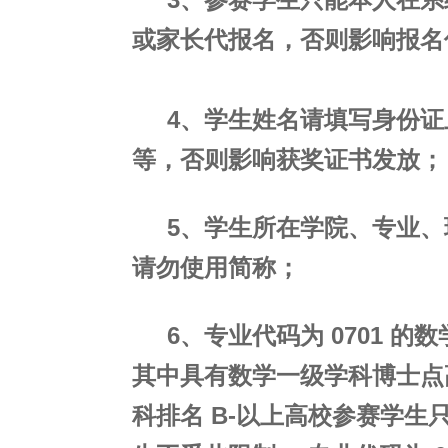
或家长代报名，否则影响报名
4、学生姓名请填写身份证上
等，否则影响获奖证书发放；
5、学生所在学院、专业、
请勿使用简称；
6、专业代码为 0701 的
其中具有数学一级学科博士点
科排名 B-以上高校参赛学生