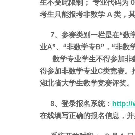
生不受此限制； 专业代码为 
考生只能报考非数学 A 类，
7、参赛类别一栏是在“数学专
业A”、“非数学专B”，“非数
数学专业学生不得参加非数
得参加非数学专业C类竞赛。
湖北省大学生数学竞赛评奖。
8、登录报名系统：
http:/
在线填写正确的报名信息，并