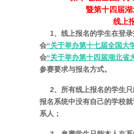
暨第十四届湖
线上
1、线上报名的学生在登录
会
“
关于举办第十七届全国大
会
“关于举办第十四届湖北省
参赛要求与报名方式。
2、所有线上报名的学生只
报名系统中没有自己的学校就
系人；
3、参赛学生只能本人在系统