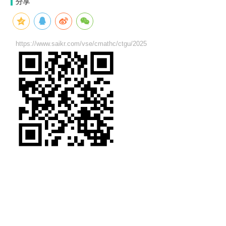
分享
https://www.saikr.com/vse/cmathc/ctgu/2025