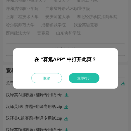
呼和浩特职业技术大学
淮安大学
淮阴工学院.
呼和浩特职业学院
广东省外语艺术职业学院
上海工程技术大学
安庆师范大学
湖北经济学院法商学院
哈尔滨师范大学
成都锦城学院.
我爱英语竞赛
西南政法大学
竞赛君
山东协和学院
申请为组织单位
在 "赛氪APP" 中打开此页？
竞赛附件（5）
取消
立即打开
关于举办第三届“中外传播杯”全国大学生英语翻译大赛的通知.pdf
汉译英A组赛题+翻译专用纸.zip
汉译英B组赛题+翻译专用纸.zip
姜*艳 刚刚完成了报名
牟*航 刚刚完成了报名
汉译英C组赛题+翻译专用纸.zip
潘*茹 刚刚完成了报名
王*达 刚刚进行了关注
汉译英D组赛题+翻译专用纸.zip