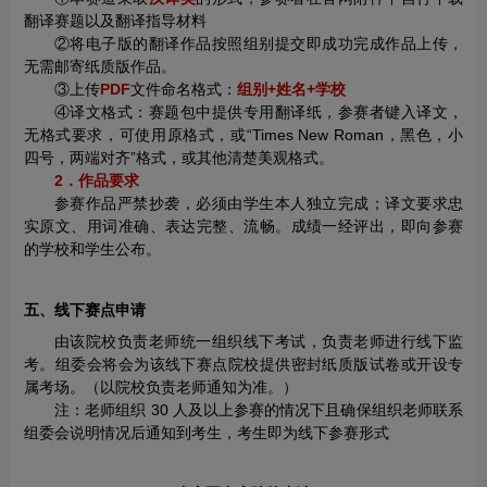
翻译赛题以及翻译指导材料
②将电子版的翻译作品按照组别提交即成功完成作品上传，
无需邮寄纸质版作品。
③上传
PDF
文件命名格式：
组别+姓名+学校
④译文格式：赛题包中提供专用翻译纸，参赛者键入译文，
无格式要求，可使用原格式，或“Times New Roman，黑色，小
四号，两端对齐”格式，或其他清楚美观格式。
2．作品要求
参赛作品严禁抄袭，必须由学生本人独立完成；译文要求忠
实原文、用词准确、表达完整、流畅。成绩一经评出，即向参赛
的学校和学生公布。
五、线下赛点申请
由该院校负责老师统一组织线下考试，负责老师进行线下监
考。组委会将会为该线下赛点院校提供密封纸质版试卷或开设专
属考场。（以院校负责老师通知为准。）
注：老师组织 30 人及以上参赛的情况下且确保组织老师联系
组委会说明情况后通知到考生，考生即为线下参赛形式