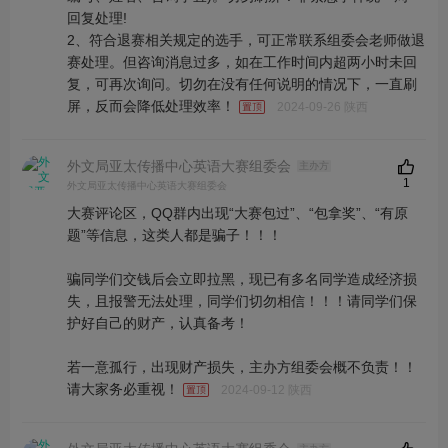
回复处理!
2、符合退赛相关规定的选手，可正常联系组委会老师做退
赛处理。但咨询消息过多，如在工作时间内超两小时未回
复，可再次询问。切勿在没有任何说明的情况下，一直刷
屏，反而会降低处理效率！
2024-09-26 陕西
外文局亚太传播中心英语大赛组委会
主办方
1
外文局亚太传播中心英语大赛组委会
大赛评论区，QQ群内出现“大赛包过”、“包拿奖”、“有原
题”等信息，这类人都是骗子！！！
骗同学们交钱后会立即拉黑，现已有多名同学造成经济损
失，且报警无法处理，同学们切勿相信！！！请同学们保
护好自己的财产，认真备考！
若一意孤行，出现财产损失，主办方组委会概不负责！！
请大家务必重视！
2024-09-12 陕西