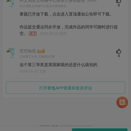
外文局亚太传播中心英语大赛组委会
主办方
0
外文局亚太传播中心英语大赛组委会
赛题已开放下载，点击进入置顶通知公告即可下载。
作品提交通达同步开放，完成作品的同学可随时进行提
交。
2024-08-16 陕西
空空如也
0
兰州理工大学
已挑战3竞赛
这个算三等奖是算国家级的还是什么级别的
2025-10-21 甘肃
打开赛氪APP查看和发表评论
©
2026
赛氪
京ICP备14013810号