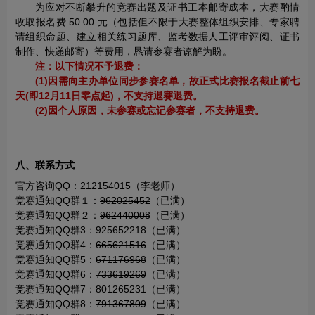
为应对不断攀升的竞赛出题及证书工本邮寄成本，大赛酌情
收取报名费 50.00 元（包括但不限于大赛整体组织安排、专家聘
请组织命题、建立相关练习题库、监考数据人工评审评阅、证书
制作、快递邮寄）等费用，恳请参赛者谅解为盼。
注：以下情况不予退费：
(1)因需向主办单位同步参赛名单，故正式比赛报名截止前七
天(即12月11日零点起)，不支持退赛退费。
(2)因个人原因，未参赛或忘记参赛者，不支持退费。
八、联系方式
官方咨询QQ：212154015（李老师）
竞赛通知QQ群１：
962025452
（已满）
竞赛通知QQ群２：
962440008
（已满）
竞赛通知QQ群3：
925652218
（已满）
竞赛通知QQ群4：
665621516
（已满）
竞赛通知QQ群5：
671176968
（已满）
竞赛通知QQ群6：
733619269
（已满）
竞赛通知QQ群7：
801265231
（已满）
竞赛通知QQ群8：
791367809
（已满）