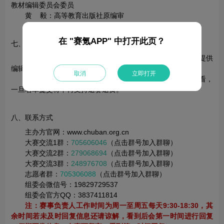
教材编辑委员会委员
黄 毅：高等教育出版社原编审
在 "赛氪APP" 中打开此页？
七、赛事成本
免收报名及参赛费用。为提高参赛质量和水平，组委会提供
编辑人员专业视频课程，需缴纳培训费59元。
取消
立即打开
注：大赛提供课程每周固定导入名单后在主办方官网观看，
一旦名单提交将不再支持退赛退费。
八、联系方式
主办方官网：www.chuban.org.cn
大赛交流1群：
705606046
（点击群号加入群聊）
大赛交流2群：
279068694
（点击群号加入群聊）
大赛交流3群：
248976708
（点击群号加入群聊）
志愿者群：
705306088
（点击群号加入群聊）
组委会微信号：19829729537
组委会官方QQ：3837411814
注：赛事负责人工作时间为周一至周五每天9:30-18:30，其
余时间若未及时回复信息还请谅解，看到后会第一时间进行回复