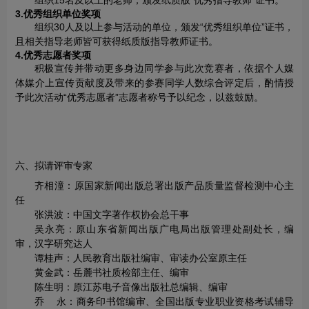
组织15名及以上的老师，颁发纸质版“优秀指导教师”证书。
3.优秀组织单位奖项
组织30人及以上参与活动的单位，颁发“优秀组织单位”证书，
且相关指导老师皆可获得纸质版指导教师证书。
4.优秀志愿者奖项
积极宣传并带动更多身边同学参与此次竞赛者，依据个人媒
体媒介上宣传贡献度及带来的参赛同学人数综合评定后，酌情授
予此次活动“优秀志愿者”志愿者称号予以纪念，以兹鼓励。
六、拟请评审专家
齐相潼：原国家新闻出版总署出版产品质量监督检测中心主
任
张洪波：中国文字著作权协会总干事
吴永亮：原山东省新闻出版广电局出版管理处副处长，编
审，汉字研究达人
谭桂声：人民教育出版社编审、审读办公室原主任
黄金武：岳麓书社质检部主任、编审
陈生明：原江苏电子音像出版社总编辑、编审
乔 永：商务印书馆编审、全国出版专业职业资格考试辅导