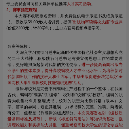
专业委员会可向相关媒体单位推荐
人才实习活动
。
2、赛事指定课程
本大赛不收取报名费用，并免费提供电子版证书及纸质版证
书。 仅收取59.00元/人培训费，提供
“出版物审读编校技能”专业课
(价值2200元，计30学时)，主办方官网视频点播学习。
各高等院校：
为深入学习贯彻习总书记新时代中国特色社会主义思想和党
的二十大精神，积极践行习总书记有关宣传思想工作的重要理
念，更好地担负起新时代新的文化使命，
进一步提高新闻出版专
业学生的整体素质，提升高校编校人才专业化水平，为培养新时
代新闻出版工作的接班人和生力军，中华出版促进会决定举办“全
国高校大学生编辑校对技能知识竞赛”活动
。
编辑与校对是完善书刊编辑生产过程中的一个整体，在我国
古代，编辑称“编纂”或“编修”，校对称“校雠”或“校勘”。编辑的职
责为收集材料并整理成书，校对的职责为比勘书籍（版本）文
字、篇章的异同，矫正其讹误，力求书稿的完整、准确。两者虽
有分工，但都是书刊编辑的组成部分。
本次竞赛旨在以《编校质
量常用标准及规范》、新版《标点符号用法》等知识为基础，强
调理论能力和实操能力并重，侧重考察高校大学生的理论专业能