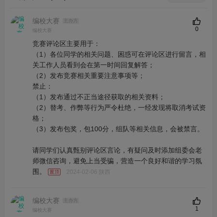
编校大赛
主办方
0
编校大赛
竞赛评论区主要用于：
（1）各位同学的相关问题、困惑可在评论区进行留言，相
关工作人员看到会在第一时间回复解答；
（2）发布竞赛相关重要注意事项等；
禁止：
（1）发布通过不正当途径获取的相关资料；
（2）替考、作弊等行为严令杜绝，一经发现将取消考试资
格；
（3）发布包奖，包100分，组队等相关信息，会被禁言。
请同学们认真甄别评论区言论，有疑问及时添加组委会老
师微信咨询，避免上当受骗，营造一个良好和谐的学习氛
围。
2024-02-06 陕西
编校大赛
主办方
1
编校大赛