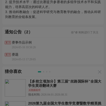
2. 提升技术水平：通过比赛提升参赛者的多组学技术水平和实践
能力，培养高层次的科研人才。
3. 推动科教融合：促进科学研究与教育教学的融合，推动从科研
到教育的全链条发展。
通知公告（2）
徐*睿 刚刚进行了关注
盛*彬 刚刚进行了关注
B* 刚刚进行了关注
赛事作品示例
时* 刚刚进行了关注
2024-05-16 10:56:26
徐*睿 刚刚进行了关注
盛*彬 刚刚进行了关注
赛题
B* 刚刚进行了关注
2024-05-13 17:29:05
时* 刚刚进行了关注
猜你喜欢
【多校立项加分】第三届“丝路国际杯”全国大
学生英语翻译大赛
火热报名中
报名时间:
2026.04.01-2026.08.31
2026第九届全国大学生数学竞赛暨数学精英挑