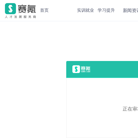
新闻资
首页
实训就业
学习提升
正在审