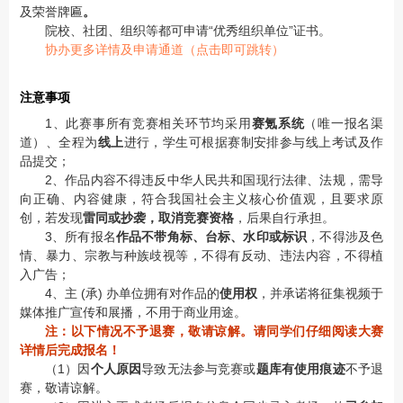
及荣誉牌匾
。
院校、社团、组织等都可申请“优秀组织单位”证书。
协办更多详情及申请通道（点击即可跳转）
注意事项
1、此赛事所有竞赛相关环节均采用
赛氪系统
（唯一报名渠
道）、全程为
线上
进行，学生可根据赛制安排参与线上考试及作
品提交；
2、作品内容不得违反中华人民共和国现行法律、法规，需导
向正确、内容健康，符合我国社会主义核心价值观，且要求原
创，若发现
雷同或抄袭，取消竞赛资格
，后果自行承担。
3、所有报名
作品不带角标、台标、水印或标识
，不得涉及色
情、暴力、宗教与种族歧视等，不得有反动、违法内容，不得植
入广告；
4、主 (承) 办单位拥有对作品的
使用权
，并承诺将征集视频于
媒体推广宣传和展播，不用于商业用途。
注：以下情况不予退赛，敬请谅解。请同学们仔细阅读大赛
详情后完成报名！
（1）因
个人原因
导致无法参与竞赛或
题库有使用痕迹
不予退
赛，敬请谅解。