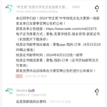
“华文奖”全国大学生文化创新大赛组委会
主办方
0
“华文奖”全国大学生文化创新大赛组委会
各位同学们好！2024“华文奖”中华传统文化大赛第一场获
奖名单已在赛事官网公告栏公布！
获奖名单公告链接：https://www.saikr.com/c/nd/22473
电子证书查看方式：赛氪-竞赛详情页-报名管理-获奖证书
（长按图片下载保存）
纸质证书邮寄地址修改：赛氪app-我的-订单（8月21日10:
00截止修改）
纸质证书邮寄时间：2024年8月21日统一邮寄
纸质证书物流查看：赛氪-我的-订单（证书开始邮寄后方
可查询）
获奖优秀作品后续将在大赛官网公告栏进行公布展示！
2024-08-19 陕西
Jassica
0
闽南师范大学
已挑战92竞赛
这是国家级的比赛吗
2025-02-23 福建