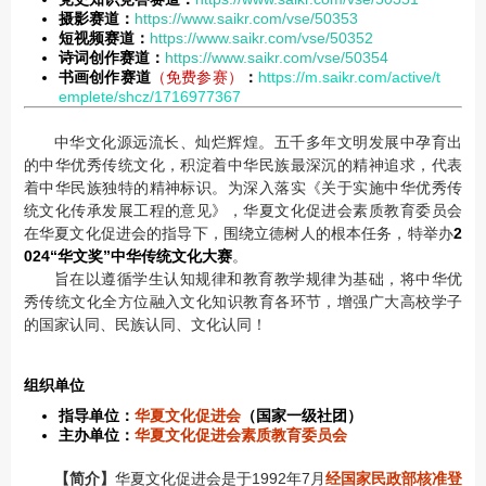
摄影赛道：
https://www.saikr.com/vse/50353
短视频赛道：
https://www.saikr.com/vse/50352
诗词创作赛道：
https://www.saikr.com/vse/50354
书画创作赛道
（免费参赛）
：
https://m.saikr.com/active/t
emplete/shcz/1716977367
中华文化源远流长、灿烂辉煌。五千多年文明发展中孕育出
的中华优秀传统文化，积淀着中华民族最深沉的精神追求，代表
着中华民族独特的精神标识。为深入落实《关于实施中华优秀传
统文化传承发展工程的意见》，华夏文化促进会素质教育委员会
在华夏文化促进会的指导下，围绕立德树人的根本任务，特举办
2
024“华文奖”中华传统文化大赛
。
旨在以遵循学生认知规律和教育教学规律为基础，将中华优
秀传统文化全方位融入文化知识教育各环节，增强广大高校学子
的国家认同、民族认同、文化认同！
组织单位
指导单位：
华夏文化促进会
（国家一级社团）
主办单位：
华夏文化促进会素质教育委员会
【简介】
华夏文化促进会是于1992年7月
经国家民政部核准登