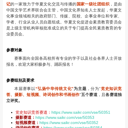
记
的一家致力于华夏文化交流与传播的
国家一级社团组织
，是由
中国文学艺术界联合会主管，中国文化界知名人士发起，华夏文
化事业领域相关的政府部门、传媒、院校、企事业单位和专家、
学者、行业从业人员自愿组成。华夏文化促进会素质教育委员会
是上级主管机构审核批准成立的关于专门提高全民素质教育的专
业委员会。
参赛对象
赛事面向全国各高校所有专业的学子以及社会各界人士开放
报名，欢迎大家积极参与、踊跃报名！
参赛组别及要求
本届赛事以
“弘扬中华传统文化”
为主题
，分为“
党史知识竞
答、摄影、短视频、诗词创作和书画创作
”
五个赛道
，且
各赛道独
立评奖。
党史知识竞答赛道：
https://www.saikr.com/vse/50351
摄影赛道：
https://www.saikr.com/vse/50353
短视频赛道：
https://www.saikr.com/vse/50352
诗词创作赛道：
https://www.saikr.com/vse/50354