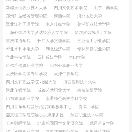
新疆天山职业技术大学
四川文化艺术学院
山东工商学院
郑州升达经贸管理学院
河西学院
河北地质大学
黑龙江外国语学院
南京传媒学院
芜湖职业技术学院
上海外国语大学贤达经济人文学院
哈尔滨远东理工学院
重庆移通学院
长江大学文理学院
三亚理工职业学院
华北水利水电大学
湖北经济学院
锡林郭勒职业学院
华北科技学院
四川传媒学院
泰山学院
哈尔滨传媒职业学院
山东外事职业大学
大庆医学高等专科学校
天津仁爱学院
四川文轩职业学院 校园大使
滇西应用技术大学
河北传媒学院
成都艺术职业大学
南京传媒学院
山东旅游职业学院
南通师范高等专科学校
四川音乐学院音乐治疗实验教学中心
青岛工学院
燕京理工学院萌连心志愿服务社
陕西职业技术学院
长春财经学院
北京乾圆国学文化研究院
武昌首义学院
临沂科技职业学院
陕西学前师范学院
阿坝师范学院