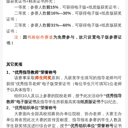
版获奖证书+精美证书外壳；
一等奖：参赛人数
前15%
，可获得电子版+纸质版获奖证书；
二等奖：参赛人数
前16%—30%
，可获得电子版+纸质版获奖
证书；
三等奖：参赛人数
前31%—60%
，可获得电子版+纸质版获奖
证书；
注：
因
书画创作赛道
为免费参与，故只设置电子版参赛证
书！
其它奖项
1、“优秀指导教师”荣誉称号
该赛事采取
师生同奖
原则，凡获奖学生填写的指导老师均可
获得“优秀指导老师”电子版荣誉证书（每位学生只可填写1位老师
予以具体指导）
组织10人及以上参赛的院校老师，授予此次活动中
“优秀指导
教师”电子版证书
及指导学生所获最高奖项
纸质版证书
予以纪念。
2、“优秀组织单位”荣誉称号
大赛面向全国高校招募协办单位院校、协办老师，大赛主办
单位将依照此次大赛的宣传贡献度、指导报名参赛的学生人数及
学生获奖情况进行综合评定，授予
“优秀组织单位”荣誉称号
证书