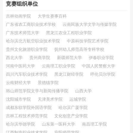
竞赛组织单位
吉林动画学院
大学生赛事百科
广东省农工商职业技术学校
云南民族大学文学与传媒学院
广东技术师范大学
黑龙江农业工程职业学院
哈尔滨北方航空职业技术学院
中原科技学院艺术学院
贵州文化旅游职业学院
抚州幼儿师范高等专科学校
西北大学
贵州商学院
新疆师范大学
伊春职业学院
河南中医药大学
云南理工职业学院
中国人民警察大学
四川汽车职业技术学院
黑龙江财经学院
呼伦贝尔学院
云南财经大学
景德镇学院
韩山师范学院文学与新闻传播学院
山西大学
沈阳城市学院
天津美术学院
运城学院
成都东软学院外国语学院
哈尔滨广厦学院
吉林工程技术师范学院
文化创意产业学院
哈尔滨华德学院
山东第一医科大学
南昌理工学院
江西制造职业技术学院
安阳师范学院