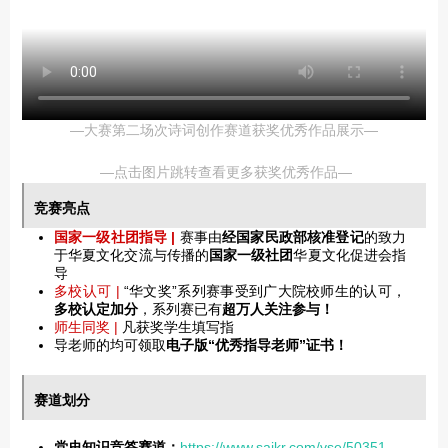
—大赛第二场次诗词创作赛道获奖优秀作品展示—
—点击图片跳转查看更多获奖优秀作品—
竞赛亮点
国家一级社团指导 |
赛事由
经国家民政部核准登记
的致力
于华夏文化交流与传播的
国家一级社团
华夏文化促进会指
导
多校认可 |
“华文奖”系列赛事受到广大院校师生的认可，
多校认定加分
，系列赛已有
超万人关注参与！
师生同奖
|
凡获奖学生填写指
导老师的均可领取
电子版“优秀指导老师”证书！
赛道划分
党史知识竞答赛道：
https://www.saikr.com/vse/50351