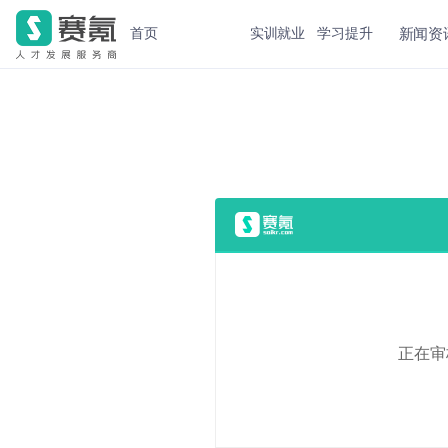
新闻资
首页
实训就业
学习提升
正在审