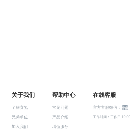
关于我们
帮助中心
在线客服
了解赛氪
常见问题
官方客服微信：
兄弟单位
产品介绍
工作时间：工作日 10:00-
加入我们
增值服务