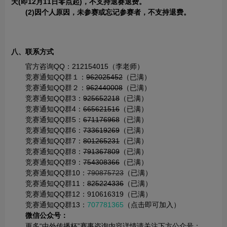
天(即12月11日零点起)，不支持退赛退费。
(2)因个人原因，未参赛或忘记参赛者，不支持退费。
八、联系方式
官方咨询QQ：212154015（李老师）
竞赛通知QQ群１：
962025452
（已满）
竞赛通知QQ群２：
962440008
（已满）
竞赛通知QQ群3：
925652218
（已满）
竞赛通知QQ群4：
665621516
（已满）
竞赛通知QQ群5：
671176968
（已满）
竞赛通知QQ群6：
733619269
（已满）
竞赛通知QQ群7：
801265231
（已满）
竞赛通知QQ群8：
791367809
（已满）
竞赛通知QQ群9：
754308366
（已满）
竞赛通知QQ群10：
790875723
（已满）
竞赛通知QQ群11：
825224336
（已满）
竞赛通知QQ群12：910616319（已满）
竞赛通知QQ群13：
707781365
（点击即可加入）
微信公众号：
更多“中外传播杯”赛事咨询内容详情请关注下方公众号：