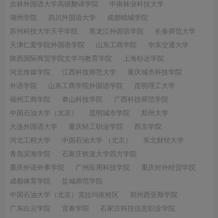
吉林外国语大学高级翻译学院
中南林业科技大学
湖州学院
四川外国语大学
成都锦城学院
苏州科技大学天平学院
黑龙江外国语学院
长春师范大学
天津仁爱学院外国语学院
山东工商学院
华东交通大学
陕西国际商贸学院文学与教育学院
上海杉达学院
河北传媒学院
江西科技师范大学
重庆城市科技学院
外语学院
山东工商学院外国语学院
昆明理工大学
福州工商学院
泰山科技学院
广西科技师范学院
中国石油大学（北京）
昆明城市学院
郑州大学
大连外国语大学
重庆轻工职业学院
西京学院
河北工程大学
中国石油大学 （北京）
东北财经大学
青岛滨海学院
石家庄铁道大学四方学院
重庆外语外事学院
广州应用科技学院
重庆对外经贸学院
成都体育学院
盐城师范学院
中国石油大学（北京）克拉玛依校区
郑州西亚斯学院
广东白云学院
宜春学院
石家庄科技信息职业学院