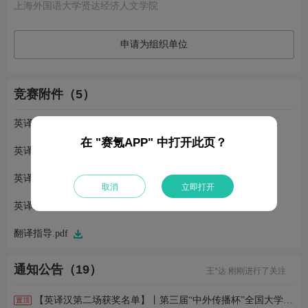
上海外国语大学贤达经济人文学院
申请为组织单位
竞赛附件（5）
英译汉A组赛题+翻译专用纸.zip
在 "赛氪APP" 中打开此页？
英译汉B组赛题+翻译专用纸.zip
英译汉C组赛题+翻译专用纸.zip
取消
立即打开
英译汉D组赛题+翻译专用纸.zip
蒋*婕 刚刚完成了报名
翻译指导.pdf
张*燕 刚刚完成了报名
安* 刚刚完成了报名
鼠*碍 刚刚进行了关注
通知公告（19）
王*达 刚刚进行了关注
唐*变 刚刚完成了报名
张* 刚刚完成了报名
【英译汉第二场获奖名单】丨第三届“中外传播杯”全国大学生英语翻译大赛
高*贺 刚刚完成了报名