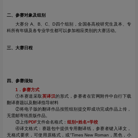
二、参赛对象及组别
大赛分 A、B、C、D四个组别，全国各高校研究生及本、专
科所有年级及各专业学生都可以参加相应类别的大赛活动。
三、大赛日程
四、参赛须知
1．参赛方式
①本赛道采取
英译汉
的形式，参赛者在官网附件中自行下载
翻译赛题以及翻译指导材料
②将电子版的翻译作品按照组别提交即成功完成作品上传，
无需邮寄纸质版作品。
③上传
PDF
文件命名格式：
组别+姓名+学校
④译文格式：赛题包中提供专用翻译纸，参赛者键入译文，
无格式要求，可使用原格式，或“Times New Roman，黑色，小