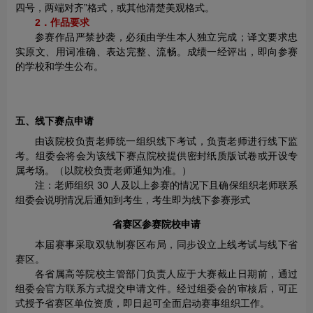
四号，两端对齐”格式，或其他清楚美观格式。
2．作品要求
参赛作品严禁抄袭，必须由学生本人独立完成；译文要求忠
实原文、用词准确、表达完整、流畅。成绩一经评出，即向参赛
的学校和学生公布。
五、线下赛点申请
由该院校负责老师统一组织线下考试，负责老师进行线下监
考。组委会将会为该线下赛点院校提供密封纸质版试卷或开设专
属考场。（以院校负责老师通知为准。）
注：老师组织 30 人及以上参赛的情况下且确保组织老师联系
组委会说明情况后通知到考生，考生即为线下参赛形式
省赛区参赛院校申请
本届赛事采取双轨制赛区布局，同步设立上线考试与线下省
赛区。
各省属高等院校主管部门负责人应于大赛截止日期前，通过
组委会官方联系方式提交申请文件。经过组委会的审核后，可正
式授予省赛区单位资质，即日起可全面启动赛事组织工作。