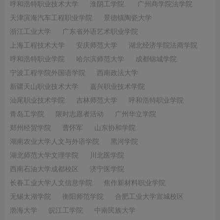
呼和浩特职业技术大学
淮阴工学院.
广州商学院法学院
天津滨海汽车工程职业学院
景德镇陶瓷大学
浙江工业大学
广东省外语艺术职业学院
上海工程技术大学
安庆师范大学
湖北经济学院法商学院
呼和浩特职业学院
哈尔滨师范大学
成都锦城学院.
宁波工程学院外国语学院
西南政法大学
新疆天山职业技术大学
嘉兴职业技术学院
汕尾职业技术学院
吉林师范大学
呼和浩特职业学院
青岛工学院
限时志愿者活动
广州华立学院
郑州经贸学院
曹怀军
山东协和学院
湖南农业大学人文与外语学院
黑河学院
湖北师范大学文理学院
川北医学院
西南石油大学成都校区
济宁医学院
长春工业大学人文信息学院
焦作新材料职业学院
无锡太湖学院
衡阳师范学院
合肥工业大学宣城校区
渤海大学
皖江工学院
中南民族大学