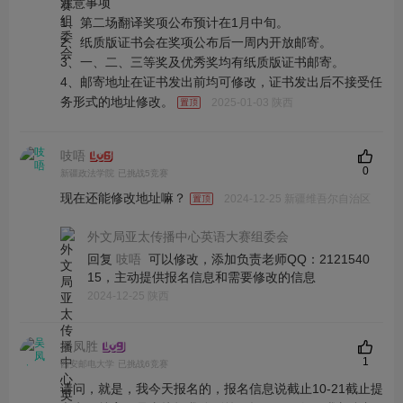
注意事项
1、第二场翻译奖项公布预计在1月中旬。
2、纸质版证书会在奖项公布后一周内开放邮寄。
3、一、二、三等奖及优秀奖均有纸质版证书邮寄。
4、邮寄地址在证书发出前均可修改，证书发出后不接受任
务形式的地址修改。
2025-01-03 陕西
吱唔
0
新疆政法学院
已挑战5竞赛
现在还能修改地址嘛？
2024-12-25 新疆维吾尔自治区
外文局亚太传播中心英语大赛组委会
回复
可以修改，添加负责老师QQ：2121540
吱唔
15，主动提供报名信息和需要修改的信息
2024-12-25 陕西
吴凤胜
1
西安邮电大学
已挑战6竞赛
请问，就是，我今天报名的，报名信息说截止10-21截止提