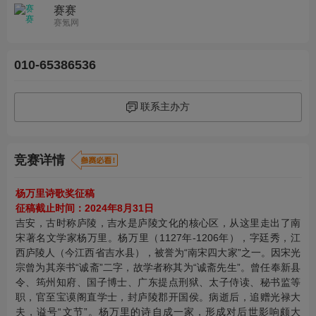
赛赛
赛氪网
010-65386536
联系主办方
竞赛详情
杨万里诗歌奖征稿
征稿截止时间：2024年8月31日
吉安，古时称庐陵，吉水是庐陵文化的核心区，从这里走出了南
宋著名文学家杨万里。杨万里（1127年-1206年），字廷秀，江
西庐陵人（今江西省吉水县），被誉为“南宋四大家”之一。因宋光
宗曾为其亲书“诚斋”二字，故学者称其为“诚斋先生”。曾任奉新县
令、筠州知府、国子博士、广东提点刑狱、太子侍读、秘书监等
职，官至宝谟阁直学士，封庐陵郡开国侯。病逝后，追赠光禄大
夫，谥号“文节”。杨万里的诗自成一家，形成对后世影响颇大