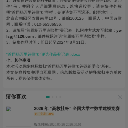
1、诗集参评须提供样书5册，刊物参评须提供刊物原件1份、复印
件4份，并附个人详细通联信息，以快递投寄，请在快件外标
明“首届杨万里诗歌奖”字样，参评诗集不再退还。邮寄地址：
北京市朝阳区农展南里10号，邮编100125，联系人：中国诗歌
网，联系电话：010-65386536。
2、请填写“首届杨万里诗歌奖”登记表，以附件方式发至邮箱：
yw
lsgj@126.com
，邮件标题注明“首届杨万里诗歌奖”字样。
3、征集作品时间：即日起至2024年8月31日。
“首届杨万里诗歌奖”评选作品登记表 .docx
七、其他事项
本次活动最终解释权归“首届杨万里诗歌奖评选组委会”所有。
本文信息搜集整理自互联网，信息版权及活动解释权归主办单位
所有，赛氪仅作媒体支持。
猜你喜欢
2026 年 “高教社杯” 全国大学生数学建模竞赛
热门竞赛TOP4
报名时间:
2026.05.26-2026.09.01