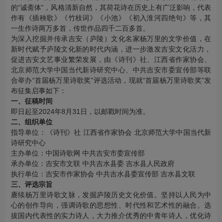
的“诚斋体”，风格清新自然，其荷花诗在历史上有广泛影响，代表
作有《插秧歌》《竹枝词》《小池》《初入淮河四绝句》等，其
一生作诗两万多首，传世作品四千二百多首。
为深入挖掘并传承吉安（庐陵）文化名家杨万里的文学价值，在
新时代赋予庐陵文化新的时代内涵，进一步激发吉安文化活力，
促进吉安文艺事业繁荣发展，由《诗刊》社、江西省作家协会、
北京师范大学中国当代新诗研究中心、中共吉安市委宣传部等联
合举办“首届杨万里诗歌奖”评选活动，现就“首届杨万里诗歌奖”发
布征集启事如下：
一、征稿时间
即日起至2024年8月31日，以邮戳时间为准。
二、组织单位
指导单位：《诗刊》社 江西省作家协会 北京师范大学中国当代新
诗研究中心
主办单位：中国诗歌网 中共吉安市委宣传部
承办单位：吉安市文联 中共吉水县委 吉水县人民政府
执行单位：吉安市作家协会 中共吉水县委宣传部 吉水县文联
三、评选宗旨
赓续杨万里诗歌文脉，发掘庐陵历史文化价值。坚持以人民为中
心的创作导向，强调诗歌的思想性、时代性和艺术性的融合。选
拔国内代表性的实力诗人，大力推介优秀的中青年诗人，优化诗