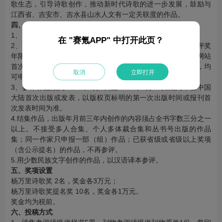
歌生态，引导诗歌创作，推动新时代诗歌的进一步发展，鼓励与
江西省、吉安市、吉水县山水人文有一定关联度的作品。
四、稿件要求
1、参评作品体裁为现代诗、散文诗。
在 "赛氪APP" 中打开此页？
2、以公开发表的刊物或个人诗集的形式参评，突出原创性。评奖
年限内由中国大陆地区经国家批准的报纸、期刊、出版社、网站
首次发表或出版的文学作品，只要符合评选体裁、门类要求，均
取消
立即打开
可申报参评。
3、参评作品须为2021年1月1日至2024年6月30日期间，在中国
大陆首次出版或发表，以版权页标明的第一次出版时间或报刊首
次发表时间为准。
4.结集作品，出版年月前三年内创作的内容须占全书字数三分之一
以上。不接受多人合集、个人多体裁合集和丛书号出版的作品
集；同一作家只申报一部（组）作品；已获省级或省级以上奖项
（含公示提名）的作品，不再参评。
5.用少数民族文字创作的作品，以汉语译本参评。
五、奖项设置
杨万里诗歌奖 2名，奖金各3万元；
杨万里诗歌奖提名奖 10名，奖金各1万元。
奖金均为税前。
六、投稿方式