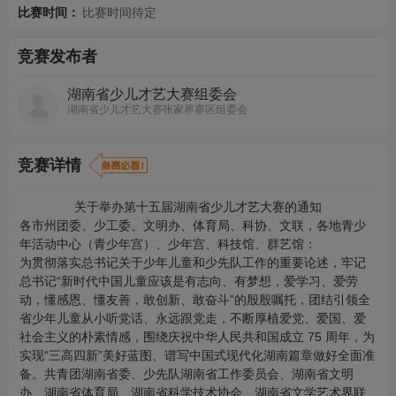
比赛时间：
比赛时间待定
竞赛发布者
湖南省少儿才艺大赛组委会
湖南省少儿才艺大赛张家界赛区组委会
竞赛详情
关于举办第十五届湖南省少儿才艺大赛的通知
各市州团委、少工委、文明办、体育局、科协、文联，各地青少
年活动中心（青少年宫）、少年宫、科技馆、群艺馆：
为贯彻落实总书记关于少年儿童和少先队工作的重要论述，牢记
总书记
“新时代中国儿童应该是有志向、有梦想，爱学习、爱劳
动，懂感恩、懂友善，敢创新、敢奋斗”的殷殷嘱托，团结引领全
省少年儿童从小听党话、永远跟党走，不断厚植爱党、爱国、爱
社会主义的朴素情感，围绕庆祝中华人民共和国成立 75 周年，为
实现“三高四新”美好蓝图、谱写中国式现代化湖南篇章做好全面准
备。共青团湖南省委、少先队湖南省工作委员会、湖南省文明
办、湖南省体育局、湖南省科学技术协会、湖南省文学艺术界联