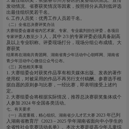
5. 最佳组织奖：依据各市州分赛区的复赛组织情况、宣传
发动情况、省赛获奖情况等因素，按照得分从高到低评选
出最佳组织奖若干名。
6. 工作人员奖：优秀工作人员若干名。
（二）全省总决赛评奖办法
大赛组委会邀请省内艺术家、专家、专业裁判担任评委，各项目
3 人，其中 2/3 的专家评委必须具备副高
专家评委人数至少
及以上专业职称。评委现场打分，现场分组公布成绩。大
赛获奖
结果将在湖南共青团网、湖南省青少年活动中心朝晖网、湖南省
青少年活动中心微信公众号公布。
（三）其他相关事项
1. 大赛组委会对获奖作品享有相关媒体出版、发表的著作
使用权，对被采用的作品不再另行支付稿酬。参赛选手根
据自愿的原则参与比赛，一经比赛，即表明接受上述约
定。
2. 大赛组委会将根据实际情况，推荐总决赛获奖集体或个
人参加 2024 年全国各类活动。
七、有关要求
2023 年已列
（一）高度重视，精心组织。湖南省少儿才艺大赛
入湖南省教育厅《2023－2025 学年湖南省面向中小学生的
全省性社会竞赛活动名单》。本次大赛是提高少年儿童综