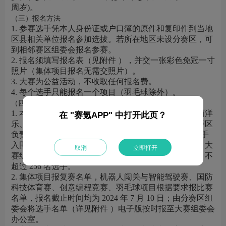
周岁)。
（三）报名方法
1. 参赛选手凭本人身份证或户口簿的原件和复印件到当地
区县相关单位报名参加选拔。若所在地区未设分赛区，可
到相邻赛区组委会报名参赛。
2. 报名须填写报名表（见附件 ），并交一张彩色免冠一寸
照片（集体项目报名无需交照片）。
3. 大赛为公益活动，不收取任何报名费。
4. 每个选手只能报名一个项目（羽毛球除外）。
（四）其他相关事项
1. 本次大赛的红领巾讲解、中国舞、流行舞、声乐、西洋
在 "赛氪APP" 中打开此页？
乐、民乐、语言表演、书法、绘画的个人项目由各分赛区
负责初赛和复赛的选拔，各分赛区每项目选送 16 名选手
入围参加总决赛，报名截止时间为 2024 年 7 月 20 日，大
取消
立即打开
赛组委会办公室核定总决赛参赛名额，个人项目每项目不
超过 256 名选手。
2. 集体项目报复赛名单，机器人闯关与智能驾驶赛、国防
科技体育赛、创意编程竞赛、羽毛球项目根据要求报比赛
名单，报名截止时间均为 2024 年 7 月 10 日；由分赛区组
委会将选手名单（详见附件 ）电子版按时报至大赛组委会
办公室。