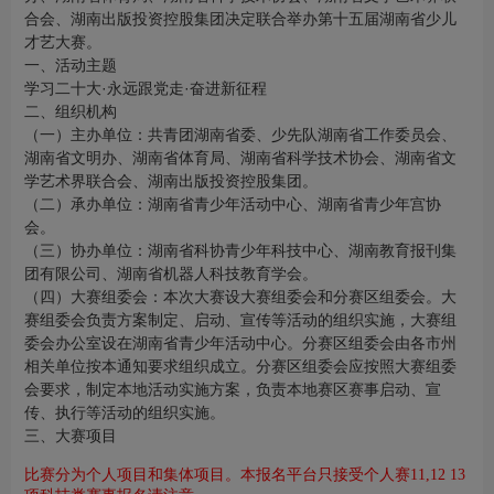
合会、湖南出版投资控股集团决定联合举办第十五届湖南省少儿
才艺大赛。
一、活动主题
学习二十大
·永远跟党走·奋进新征程
二、组织机构
（一）主办单位：共青团湖南省委、少先队湖南省工作委员会、
湖南省文明办、湖南省体育局、湖南省科学技术协会、湖南省文
学艺术界联合会、湖南出版投资控股集团。
（二）承办单位：湖南省青少年活动中心、湖南省青少年宫协
会。
（三）协办单位：湖南省科协青少年科技中心、湖南教育报刊集
团有限公司、湖南省机器人科技教育学会。
（四）大赛组委会：本次大赛设大赛组委会和分赛区组委会。大
赛组委会负责方案制定、启动、宣传等活动的组织实施，大赛组
委会办公室设在湖南省青少年活动中心。分
赛区组委会由各市州
相关单位按本通知要求组织成立。分赛区组委会应按照大赛组委
会要求，制定本地活动实施方案，负责本地赛区赛事启动、宣
传、执行等活动的组织实施。
三、大赛项目
比赛分为个人项目和集体项目。本报名平台只接受个人赛
11,12 13