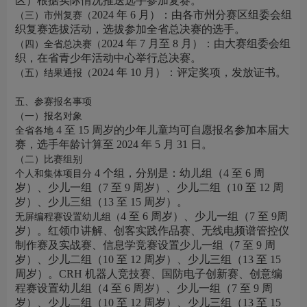
区）根据实际情况推送选手参加复赛。
2024 年 6 月）：由各市州分赛区组委会组
（三）市州复赛（
织复赛选拔活动，选拔参加全省总决赛的选手。
2024 年 7 月至 8 月）：由大赛组委会组
（四）全省总决赛（
织，在省青少年活动中心举行总决赛。
2024 年 10 月）：评定奖项，发放证书。
（五）结果通报（
五、参赛报名事项
（一）报名对象
4 至 15 周岁的少年儿童均可自愿报名参加本届大
全省各地
赛，选手年龄计算至 2024 年 5 月 31 日。
（二）比赛组别
4 个组，分别是：幼儿组（4 至 6 周
个人和集体项目分
岁）、少儿一组（7 至 9 周岁）、少儿二组（10 至 12 周
岁）、少儿三组（13 至 15 周岁）。
4 至 6 周岁）、少儿一组（7 至 9周
无屏编程赛设置幼儿组（
岁）。红领巾讲解、创客实践作品赛、无线电频谱管控仪
制作赛及实战赛、信息学竞赛设置少儿一组（7 至 9 周
岁）、少儿二组（10 至 12 周岁）、少儿三组（13 至 15
周岁）。CRH 机器人竞技赛、国防电子创新赛、创意编
程赛设置幼儿组（4 至 6 周岁）、少儿一组（7 至 9 周
岁）、少儿二组（10 至 12 周岁）、少儿三组（13 至 15