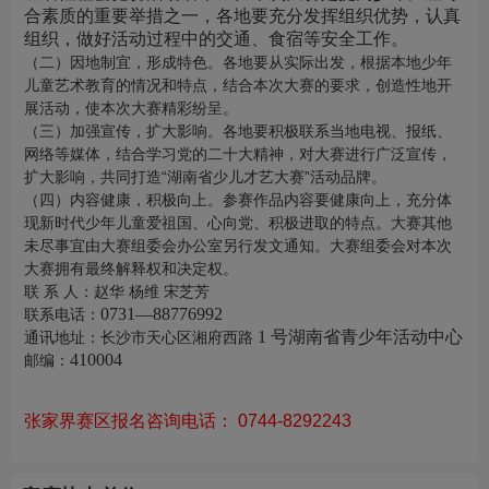
合素质的重要举措之一，各地要充分发挥组织优势，认真
组织，做好活动过程中的交通、食宿等安全工作。
（二）因地制宜，形成特色。各地要从实际出发，根据本地少年
儿童艺术教育的情况和特点，结合本次大赛的要求，创造性地开
展活动，使本次大赛精彩纷呈。
（三）加强宣传，扩大影响。各地要积极联系当地电视、报纸、
网络等媒体，结合学习党的二十大精神，对大赛进行广泛宣传，
扩大影响，共同打造
“湖南省少儿才艺大赛”活动品牌。
（四）内容健康，积极向上。参赛作品内容要健康向上，充分体
现新时代少年儿童爱祖国、心向党、积极进取的特点。大赛其他
未尽事宜由大赛组委会办公室另行发文通知。大赛组委会对本次
大赛拥有最终解释权和决定权。
联
系
人：赵华
杨维
宋芝芳
0731—88776992
联系电话：
1 号湖南省青少年活动中心
通讯地址：长沙市天心区湘府西路
410004
邮编：
张家界赛区报名咨询电话： 0744-8292243