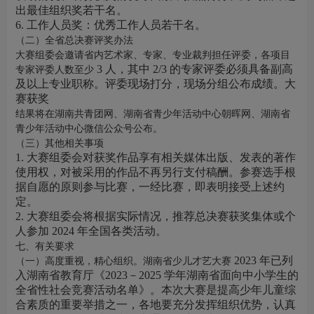
出最佳组织奖若干名。
6. 工作人员奖：优秀工作人员若干名。
（二）全省总决赛评奖办法
大赛组委会邀请省内艺术家、专家、专业裁判担任评委，各项目
3 人，其中 2/3 的专家评委必须具备副高
专家评委人数至少
及以上专业职称。评委现场打分，现场分组公布成绩。大
赛获奖
结果将在湖南共青团网、湖南省青少年活动中心朝晖网、湖南省
青少年活动中心微信公众号公布。
（三）其他相关事项
1. 大赛组委会对获奖作品享有相关媒体出版、发表的著作
使用权，对被采用的作品不再另行支付稿酬。参赛选手根
据自愿的原则参与比赛，一经比赛，即表明接受上述约
定。
2. 大赛组委会将根据实际情况，推荐总决赛获奖集体或个
人参加 2024 年全国各类活动。
七、有关要求
2023 年已列
（一）高度重视，精心组织。湖南省少儿才艺大赛
入湖南省教育厅《2023－2025 学年湖南省面向中小学生的
全省性社会竞赛活动名单》。本次大赛是提高少年儿童综
合素质的重要举措之一，各地要充分发挥组织优势，认真