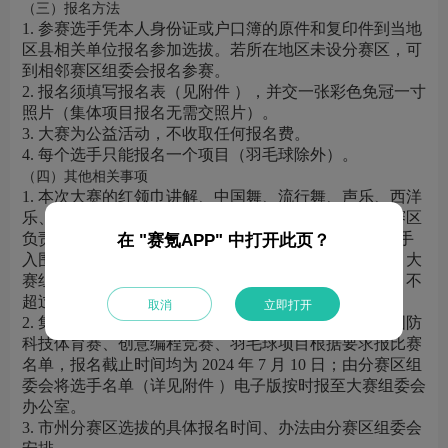
（三）报名方法
1. 参赛选手凭本人身份证或户口簿的原件和复印件到当地
区县相关单位报名参加选拔。若所在地区未设分赛区，可
到相邻赛区组委会报名参赛。
2. 报名须填写报名表（见附件 ），并交一张彩色免冠一寸
照片（集体项目报名无需交照片）。
3. 大赛为公益活动，不收取任何报名费。
4. 每个选手只能报名一个项目（羽毛球除外）。
（四）其他相关事项
1. 本次大赛的红领巾讲解、中国舞、流行舞、声乐、西洋
乐、民乐、语言表演、书法、绘画的个人项目由各分赛区
负责初赛和复赛的选拔，各分赛区每项目选送 16 名选手
在 "赛氪APP" 中打开此页？
入围参加总决赛，报名截止时间为 2024 年 7 月 20 日，大
赛组委会办公室核定总决赛参赛名额，个人项目每项目不
超过 256 名选手。
取消
立即打开
2. 集体项目报复赛名单，机器人闯关与智能驾驶赛、国防
科技体育赛、创意编程竞赛、羽毛球项目根据要求报比赛
名单，报名截止时间均为 2024 年 7 月 10 日；由分赛区组
委会将选手名单（详见附件 ）电子版按时报至大赛组委会
办公室。
3. 市州分赛区选拔的具体报名时间、办法由分赛区组委会