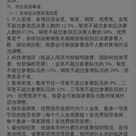
安排。
六、评比奖励事项
（一）全省总决赛奖项设置
1. 个人奖项：各项目设金奖、银奖、铜奖、优秀奖。金奖
不超过参加总决赛人数的 12.5%，银奖不超过参加总决赛
人数的37.5%，铜奖不超过参加总决赛人数的 50%，优秀
奖若干，各组别金银铜奖名额根据各组别总决赛参赛人
数，按比例分配。组委会可根据参赛选手人数对奖项作适
当调整。
2. 科技类项目（机器人闯关与智能驾驶赛、国防科技体育
赛、创意编程竞赛）：金奖不超过参赛队伍的 5%，银奖
不超过参赛队伍的 15%，铜奖不超过参赛队伍的 20%；优
秀奖若干名。
3. 集体奖项：集体节目一等奖不超过参赛队伍的 8%，二
等奖不超过参赛队伍的 12%，三等奖不超过参赛队伍的 2
0%；优秀奖若干名。组委会可根据参赛队伍数对奖项作
适当调整。
4. 指导老师奖：优秀指导老师均为个人金奖、集体一等奖
节目的指导老师（每个个人金奖限报 1 名优秀指导老师，
每个集体一等奖限报 2 名优秀指导老师）。
5. 最佳组织奖：依据各市州分赛区的复赛组织情况、宣传
发动情况、省赛获奖情况等因素，按照得分从高到低评选