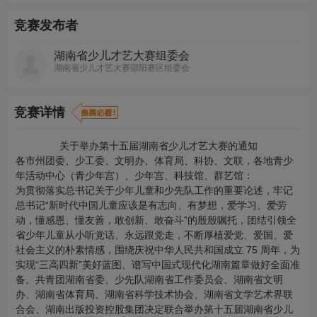
竞赛发布者
湖南省少儿才艺大赛组委会
湖南省少儿才艺大赛邵阳赛区组委会
竞赛详情
关于举办第十五届湖南省少儿才艺大赛的通知
各市州团委、少工委、文明办、体育局、科协、文联，各地青少
年活动中心（青少年宫）、少年宫、科技馆、群艺馆：
为贯彻落实总书记关于少年儿童和少先队工作的重要论述，牢记
总书记
“新时代中国儿童应该是有志向、有梦想，爱学习、爱劳
动，懂感恩、懂友善，敢创新、敢奋斗”的殷殷嘱托，团结引领全
省少年儿童从小听党话、永远跟党走，不断厚植爱党、爱国、爱
社会主义的朴素情感，围绕庆祝中华人民共和国成立 75 周年，为
实现“三高四新”美好蓝图、谱写中国式现代化湖南篇章做好全面准
备。共青团湖南省委、少先队湖南省工作委员会、湖南省文明
办、湖南省体育局、湖南省科学技术协会、湖南省文学艺术界联
合会、湖南出版投资控股集团决定联合举办第十五届湖南省少儿