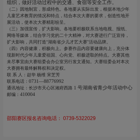
组织，做好活动过程中的交通、食宿等安全工作。
（二）因地制宜，形成特色。各地要从实际出发，根据本地少年
儿童艺术教育的情况和特点，结合本次大赛的要求，创造性地开
展活动，使本次大赛精彩纷呈。
（三）加强宣传，扩大影响。各地要积极联系当地电视、报纸、
网络等媒体，结合学习党的二十大精神，对大赛进行广泛宣传，
扩大影响，共同打造
“湖南省少儿才艺大赛”活动品牌。
（四）内容健康，积极向上。参赛作品内容要健康向上，充分体
现新时代少年儿童爱祖国、心向党、积极进取的特点。大赛其他
未尽事宜由大赛组委会办公室另行发文通知。大赛组委会对本次
大赛拥有最终解释权和决定权。
联
系
人：赵华
杨维
宋芝芳
0731—88776992
联系电话：
1 号湖南省青少年活动中心
通讯地址：长沙市天心区湘府西路
410004
邮编：
邵阳赛区报名咨询电话： 0739-5322029