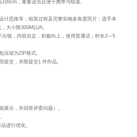
m×高100cm，重量适当且便于携带与组装。
、设计思路等；组装过程及完整实物多角度照片；选手本
，大小限300M以内。
选手出镜，内容自定，积极向上，使用普通话；时长3～5
压缩为ZIP格式。
部提交，并限提交1 件作品。
能展示，并回答评委问题）。
钟。
作品进行优化。