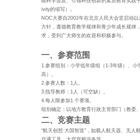
能科学普及、引领科技创新的素质教育实践平台，简称NOC
ivity的缩写）。
NOC大赛自2002年在北京人民大会堂启
方针，遵循教育教学规律和青少年成长规律
求，受到广大师生的欢迎和积极参与。
一、参赛范围
1.参赛组别：小学低年级组（1-3年级）、
高）。
2.参赛人数：1人。
3.指导教师：1人（可空缺）。
4.每人限参加1 个赛项。
组别确定：以地方教育行政主管部门（教委
二、竞赛主题
“航天创想·大国智造”，如载人航天器、无
交通工具、太空穿戴设备等。