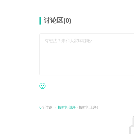
讨论区(
0
)
有想法？来和大家聊聊吧~
0
个讨论 （
按时间倒序
·
按时间正序
）