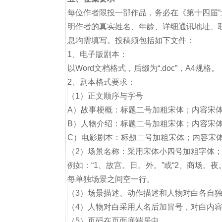
每位作者限投一部作品，务必在《第十四届“
明作者的真实姓名、年龄、详细通讯地址、
息均需填写。投稿须包括如下文件：
1、电子版剧本：
以Word文档格式，后缀为“.doc”，A4规格。
2、剧本格式要求：
（1）正文顺序与字号
A）故事梗概：标题二号加粗宋体；内容宋体四
B）人物介绍：标题二号加粗宋体；内容宋体
C）电影剧本：标题二号加粗宋体；内容宋体
（2）场景名称：采用宋体小四号加粗字体
例如：“1、故宫。日。外。”或“2、商场。夜
每单独场景之间空一行。
（3）场景描述、动作描述和人物对白各自
（4）人物对白采用人名后加冒号，对白内
（5）页码在页面底端居中。