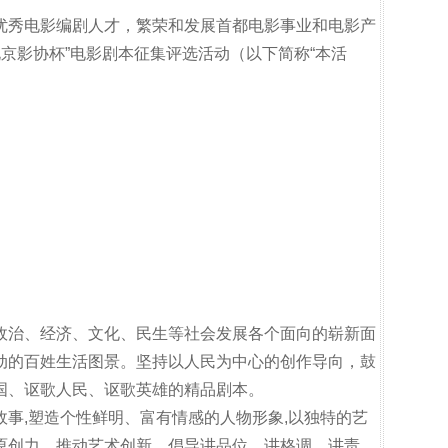
优秀电影编剧人才，繁荣和发展首都电影事业和电影产
北京影协杯”电影剧本征集评选活动（以下简称“本活
政治、经济、文化、民生等社会发展各个面向的崭新面
动的百姓生活图景。坚持以人民为中心的创作导向，鼓
国、讴歌人民、讴歌英雄的精品剧本。
事,塑造个性鲜明、富有情感的人物形象,以独特的艺
原创力，推动艺术创新。倡导讲品位、讲格调、讲责