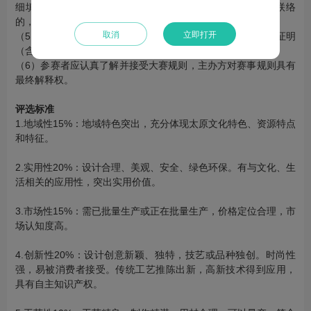
细填写参赛作品报名表，错填或未填写联系方式导致无法联络
的，责任由参赛者自行承担。
取消
立即打开
（5）所有参赛作品应为原创设计，在网上报名时需提交版权证明
（含作品照片），知识产权纠纷由参赛者自行承担。
（6）参赛者应认真了解并接受大赛规则，主办方对赛事规则具有
最终解释权。
评选标准
1.地域性15%：地域特色突出，充分体现太原文化特色、资源特点
和特征。
2.实用性20%：设计合理、美观、安全、绿色环保。有与文化、生
活相关的应用性，突出实用价值。
3.市场性15%：需已批量生产或正在批量生产，价格定位合理，市
场认知度高。
4.创新性20%：设计创意新颖、独特，技艺或品种独创。时尚性
强，易被消费者接受。传统工艺推陈出新，高新技术得到应用，
具有自主知识产权。