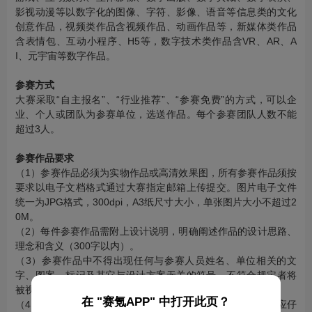
影视动漫等以数字化的图像、字符、影像、语音等信息类的文化
创意作品，视频类作品含视频作品、动画作品等，新媒体类作品
含表情包、互动小程序、H5等，数字技术类作品含VR、AR、A
I、元宇宙等数字作品。
参赛方式
大赛采取“自主报名”、“行业推荐”、“参赛免费”的方式，可以企
业、个人或团队为参赛单位，选送作品。每个参赛团队人数不能
超过3人。
参赛作品要求
（1）参赛作品必须为实物作品或高清效果图，所有参赛作品须按
要求以电子文档格式通过大赛指定邮箱上传提交。图片电子文件
统一为JPG格式，300dpi，A3纸尺寸大小，单张图片大小不超过2
0M。
（2）每件参赛作品需附上设计说明，明确阐述作品的设计思路、
理念和含义（300字以内）。
（3）参赛作品中不得出现任何与参赛人员姓名、单位相关的文
字、图案、标记及其它与设计方案无关的符号，不符合规定者将
被视为无效作品，取消参赛资格。
在 "赛氪APP" 中打开此页？
（4）参赛作品可以单位、个人或团队名义进行申报。参赛者应仔