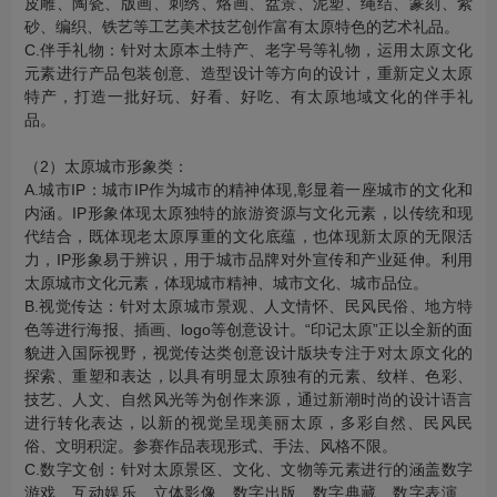
皮雕、陶瓷、版画、刺绣、烙画、盆景、泥塑、绳结、篆刻、紫
砂、编织、铁艺等工艺美术技艺创作富有太原特色的艺术礼品。
C.伴手礼物：针对太原本土特产、老字号等礼物，运用太原文化
元素进行产品包装创意、造型设计等方向的设计，重新定义太原
特产，打造一批好玩、好看、好吃、有太原地域文化的伴手礼
品。
（2）太原城市形象类：
A.城市IP：城市IP作为城市的精神体现,彰显着一座城市的文化和
内涵。IP形象体现太原独特的旅游资源与文化元素，以传统和现
代结合，既体现老太原厚重的文化底蕴，也体现新太原的无限活
力，IP形象易于辨识，用于城市品牌对外宣传和产业延伸。利用
太原城市文化元素，体现城市精神、城市文化、城市品位。
B.视觉传达：针对太原城市景观、人文情怀、民风民俗、地方特
色等进行海报、插画、logo等创意设计。“印记太原”正以全新的面
貌进入国际视野，视觉传达类创意设计版块专注于对太原文化的
探索、重塑和表达，以具有明显太原独有的元素、纹样、色彩、
技艺、人文、自然风光等为创作来源，通过新潮时尚的设计语言
进行转化表达，以新的视觉呈现美丽太原，多彩自然、民风民
俗、文明积淀。参赛作品表现形式、手法、风格不限。
C.数字文创：针对太原景区、文化、文物等元素进行的涵盖数字
游戏、互动娱乐、立体影像、数字出版、数字典藏、数字表演、