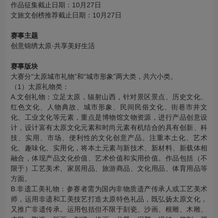
作品征集截止日期：10月27日
文旅文创榜推荐截止日期：10月27日
赛事主题
创意锦绣太原·共享美好生活
赛事版块
大赛分“太原城市礼物”和“城市形象”两大类，共六小类。
（1）太原礼物类：
A.文创礼物：立足太原，辐射山西，针对景区景点、历史文化、
红色文化、人物典故、城市形象、民间民俗文化、街巷市井文
化、工业文化等元素，重点是博物馆文物资源，进行产品创意设
计，设计富有太原文化元素和时尚元素有机结合的具有创新、科
技、实用、市场、便利性的文化创意产品。注重本土化、艺术
化、趣味化、实用化，将本土元素与新技术、新材料、新载体相
融合，体现产品文化价值、艺术价值和实用价值。作品包括（不
限于）工艺美术、家居用品、旅游商品、文化用品、体育用品等
方面。
B.非遗工美礼物：参赛者需为国内非物质遗产传承人或工艺美术
师，运用非遗和工美技艺打造太原特色礼品，既弘扬太原文化，
又推广非遗传承。运用包括但不限于刻瓷、沙画、根雕、木雕、