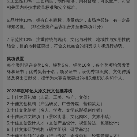
5.工艺性10%：工艺精良，制作精湛，用材合理，可以量产。符合
相关国内外技术质量标准和安全标准。
6.品牌性10%：拥有自有商标，质量稳定，市场声誉好，有一定品
牌知名度。（非企业类产品该项合并至创新项计分）
7.示范性10%：注重传统与现代、文化与科技、地域性与实用性的
结合，目的地特征突出，符合文旅融合的消费取向和流行趋势。
奖项设置
每个类别评选金奖1名、银奖5名、铜奖10名，各个奖项均颁发奖
杯和证书；优秀奖若干名，颁发证书，设优秀组织奖、文化传播
奖及突出贡献奖，授予为大赛贡献突出的相关组织机构和个人。
2023年度印记太原文旅文创推荐榜
1.十佳太原礼物（非遗、工美、特产、文创）
2.十佳文创机构（产品研发、广告传媒、营销策划）
3.十佳文化使者（名人、学者、文学或影视创作者）
4.十佳潜力文旅项目（景区街巷、文化园区、文旅小镇）
5.十佳文创设计人才（文创产品设计、视觉传达、包装设计）
6.十佳文旅研学机构（研学组织、研学基地）
7.十佳文创领军人物（行业专家、企业领袖、经营管理人才）