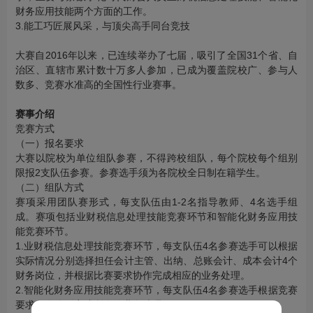
财务应用技能两个方面的工作。
3.能工巧匠展风采，与顶尖高手同台竞技
大赛自2016年以来，已连续举办了七届，吸引了全国31个省、自
治区、直辖市累计数十万多人参加，已成为覆盖院校广、参与人
数多、竞赛水准高的全国性行业赛事。
赛事介绍
竞赛方式
（一）报名要求
大赛以院校为单位组队参赛，不得跨校组队，每个院校每个组别
限报2支队伍参赛。参赛选手须为各院校全日制在籍学生。
（二）组队方式
赛项采用团队赛形式，每支队伍由1-­2名指导教师、4名选手组
成。赛项包括业财税信息处理技能竞赛环节和智能化财务应用技
能竞赛环节。
1.业财税信息处理技能竞赛环节，每支队伍4名参赛选手可以根据
实际情况分别选择担任会计主管、出纳、总账会计、成本会计4个
财务岗位，并根据比赛要求协作完成相应的业务处理。
2.智能化财务应用技能竞赛环节，每支队伍4名参赛选手根据竞赛
要求各自分别完成所有的业务处理。