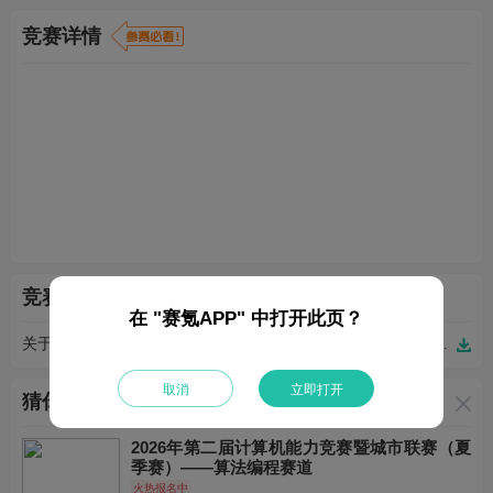
竞赛详情
竞赛附件（1）
在 "赛氪APP" 中打开此页？
关于举办2023全国（宁波）高校会展创意设计大赛的通知.pdf.pdf
取消
立即打开
猜你喜欢
2026年第二届计算机能力竞赛暨城市联赛（夏
季赛）——算法编程赛道
火热报名中