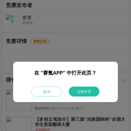
竞赛发布者
赛赛
赛氪网
竞赛详情
在 "赛氪APP" 中打开此页？
猜你喜欢
2026年大学生“麟创杯”数学建模竞赛
取消
立即打开
火热报名中
报名时间:
2026.07.01-2026.08.22
【多校立项加分】第三届“丝路国际杯”全国大
学生英语翻译大赛
火热报名中