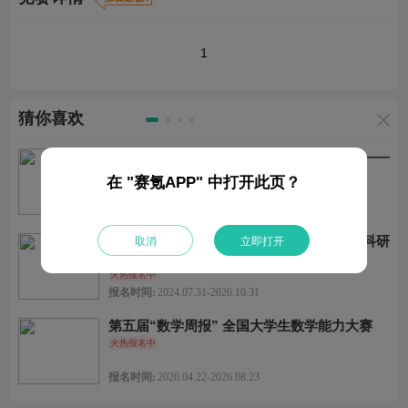
1
猜你喜欢
2026年大学生统计科学与算法编程挑战赛——
算法赛道
在 "赛氪APP" 中打开此页？
火热报名中
报名时间:
2026.02.06-2026.10.16
【实践证明+名师推荐信+论文发表】在线科研
取消
立即打开
项目
火热报名中
报名时间:
2024.07.31-2026.10.31
第五届“数学周报” 全国大学生数学能力大赛
火热报名中
报名时间:
2026.04.22-2026.08.23