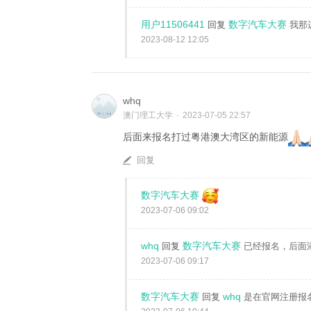
用户11506441
数字汽车大赛
回复
我那
2023-08-12 12:05
whq
澳门理工大学
·
2023-07-05 22:57
后面来报名打过粤港澳大湾区的新能源
回复
数字汽车大赛
2023-07-06 09:02
whq
数字汽车大赛
回复
已经报名，后面
2023-07-06 09:17
数字汽车大赛
whq
回复
是在官网注册报