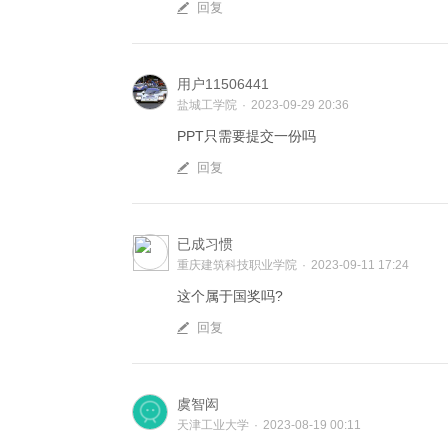
回复
用户11506441
盐城工学院
·
2023-09-29 20:36
PPT只需要提交一份吗
回复
已成习惯
重庆建筑科技职业学院
·
2023-09-11 17:24
这个属于国奖吗?
回复
虞智闳
天津工业大学
·
2023-08-19 00:11