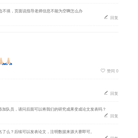
边不填，页面说指导老师信息不能为空啊怎么办
回复
赞同
0
回复
添加队员，请问后面可以将我们的研究成果变成论文发表吗？
回复
名了么？后续可以发表论文，注明数据来源大赛即可。