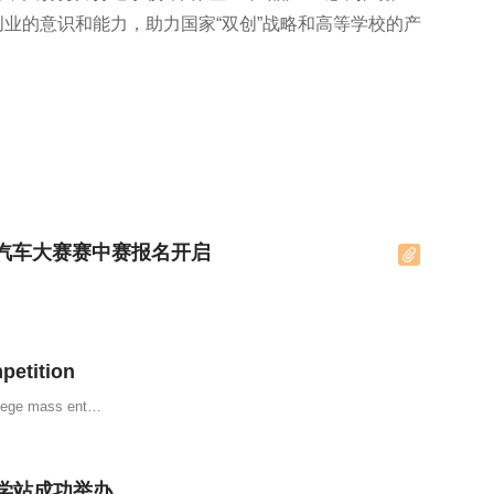
业的意识和能力，助力国家“双创”战略和高等学校的产
数字汽车大赛赛中赛报名开启
mpetition
ollege mass ent…
大学站成功举办