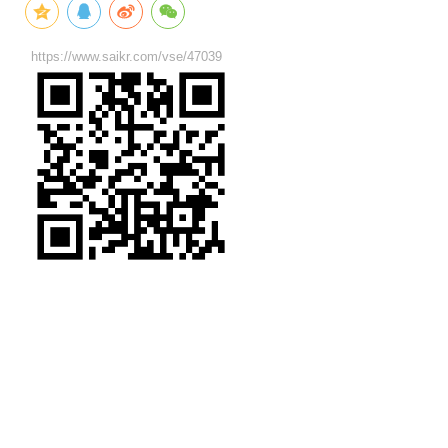
https://www.saikr.com/vse/47039