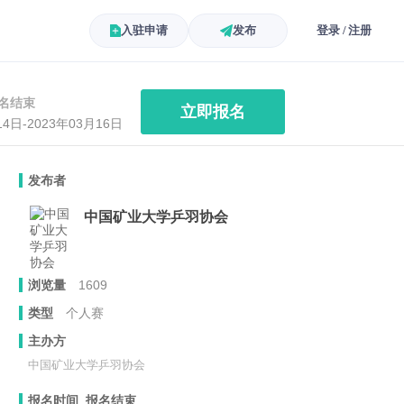
入驻申请
发布
登录 / 注册
名结束
立即报名
14日-2023年03月16日
发布者
中国矿业大学乒羽协会
浏览量
1609
类型
个人赛
主办方
中国矿业大学乒羽协会
报名时间 报名结束