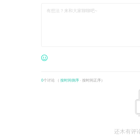
有想法？来和大家聊聊吧~
0
个讨论 （
按时间倒序
·
按时间正序
）
还木有评