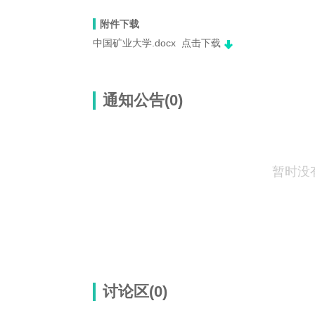
附件下载
中国矿业大学.docx
点击下载
通知公告(0)
暂时没
讨论区(
0
)