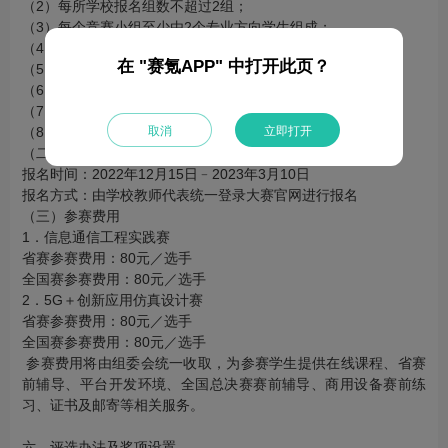
（2）每所学校报名组数不超过2组；
（3）每个竞赛小组至少由2个专业方向学生组成；
（4）每位参赛选手不可重复组队；
在 "赛氪APP" 中打开此页？
（5）不同学校的学生不可联合组队；
（6）每组指导教师不超过2名，同一名指导教师可指导多组；
（7）每竞赛小组指定一名学生为队长；
取消
立即打开
（8）鼓励与国际留学生联合组队。
（二）时间及方式
报名时间：2022年12月15日﹣2023年3月10日
报名方式：由学校教师代表统一登录大赛官网进行报名
（三）参赛费用
1．信息通信工程实践赛
省赛参赛费用：80元／选手
全国赛参赛费用：80元／选手
2．5G＋创新应用仿真设计赛
省赛参赛费用：80元／选手
全国赛参赛费用：80元／选手
参赛费用将由组委会统一收取，为参赛学生提供在线课程、省赛
前辅导、平台开发环境、全国总决赛赛前辅导、商用设备赛前练
习、证书及邮寄等相关服务。
六、评选办法及奖项设置