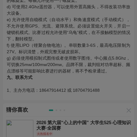
的螺旋桨。每轴允许使用一个螺旋桨。
d) 可使用2.4Ghz遥控器，可以使用外置高频头，不得改装功率放
大设备。
e) 允许使用自稳模式（自动水平）和角速度模式（手动模式），
不允许使用GPS、光流、避障系统。必须设置熄火开关，开启一
键锁机模式。比赛过程允许使用“乌龟”模式，在不接触模型的情况
下，翻转模型。
f) 使用LIPO（锂聚合物电池）。串联数量3-6S，最高电压限制为
27V。标识清楚，外观完整无破皮损坏。
g) 必须使用模拟制式图传或者使用数字图传。中心频点5.8Ghz，
可切换25mw/100mw/200mw。品牌不限，裁判组对功率超标、频
点漂移等可能影响比赛进行的器材，将不予检录通过。
九、联系方式
1、主办方电话：18647914412 或 18704791488
猜你喜欢
2026 第六届“心上的中国” 大学生525 心理知识
大赛·全国赛
火热报名中