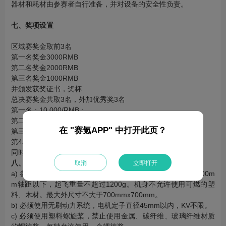
器材和耗材由参赛者自行准备，并对设备的安全性负责。
七
、奖项设置
区域赛奖金取前3名
第一名奖金3000RMB
第二名奖金2000RMB
第三名奖金1000RMB
并颁发获奖证书，奖杯
总决赛奖金共取3名，外加优秀奖3名
第一名：10,000/RMB；
第二名：8,000/RMB；
在 "赛氪APP" 中打开此页？
第三名：6,000/RMB；
第4名到第6名：1,000/RMB/人；
同时前三名颁发证书、奖杯；第4-6名颁发奖章
八、参赛设备
取消
立即打开
a) 参赛模型必须是四旋翼（含）以内。150mm轴距以上，600m
m轴距以下，起飞重量不超过1200g。机身不允许使用可燃的塑
料、木材。最大外尺寸不大于700mmx700mm。
b) 必须使用无刷动力系统，电机定子直径45mm以内，KV不限。
c) 必须使用塑料螺旋桨，禁止使用金属、碳纤维、玻璃纤维材质