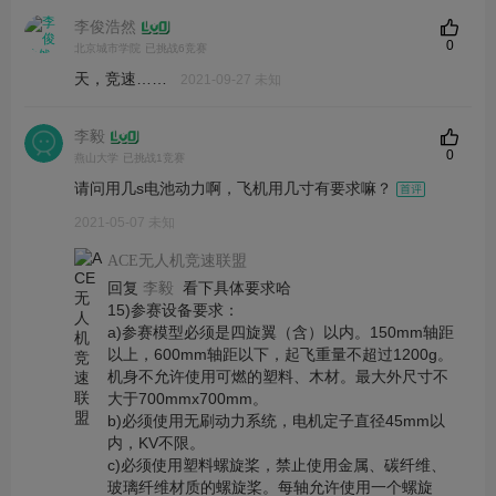
李俊浩然
0
北京城市学院
已挑战6竞赛
天，竞速……
2021-09-27 未知
李毅
0
燕山大学
已挑战1竞赛
请问用几s电池动力啊，飞机用几寸有要求嘛？
2021-05-07 未知
ACE无人机竞速联盟
回复
看下具体要求哈
李毅
15)参赛设备要求：
a)参赛模型必须是四旋翼（含）以内。150mm轴距
以上，600mm轴距以下，起飞重量不超过1200g。
机身不允许使用可燃的塑料、木材。最大外尺寸不
大于700mmx700mm。
b)必须使用无刷动力系统，电机定子直径45mm以
内，KV不限。
c)必须使用塑料螺旋桨，禁止使用金属、碳纤维、
玻璃纤维材质的螺旋桨。每轴允许使用一个螺旋