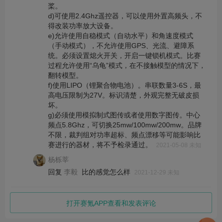
桨。
d)可使用2.4Ghz遥控器，可以使用外置高频头，不
得改装功率放大设备。
e)允许使用自稳模式（自动水平）和角速度模式
（手动模式），不允许使用GPS、光流、避障系
统。必须设置熄火开关，开启一键锁机模式。比赛
过程允许使用“乌龟”模式，在不接触模型的情况下，
翻转模型。
f)使用LIPO（锂聚合物电池）。串联数量3-6S，最
高电压限制为27V。标识清楚，外观完整无破皮损
坏。
g)必须使用模拟制式图传或者使用数字图传。中心
频点5.8Ghz，可切换25mw/100mw/200mw。品牌
不限，裁判组对功率超标、频点漂移等可能影响比
赛进行的器材，将不予检录通过。
2021-05-08 未知
杨栎莘
回复
比的感觉怎么样
李毅
2021-12-29 未知
打开赛氪APP查看和发表评论