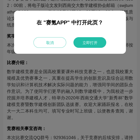
2：00前，将电子版论文发到西南交大数学建模协会邮箱（swjtum
athm@126.com）；并在12月14日12：00至13：00内，将纸质
论文提交至犀浦校区X2602教室或九里校区J0224教室（电子版与
在 "赛氪APP" 中打开此页？
纸质版论文缺一不可）。
奖项设置：
取消
立即打开
本次比赛结束选出部分参赛队伍获奖，由数学建模阅卷组老师按
年级分别给出获奖等级，给所有获奖队伍颁发校级获奖证书。
比赛介绍：
数学建模竞赛是全国高校重要课外科技竞赛之一，也是我校重大
规模及优势赛事之一，其重在提高学生的创新意识及综合运用数
学知识和计算机技术解决实际问题的能力，增强同学间的团队合
作意识。为了使同学们更早的融入到数学建模中，为我校进一步
挖掘并培养建模人才，特举办2020年西南交通大学“新秀杯”数学
建模竞赛暨数学建模创新团队选拔赛。欢迎大家踊跃报名，在校
大一大二本科生均可。填写专业时写上班级，以便教务查阅，谢
谢。
竞赛相关事宜咨询：
本次比赛交流QQ群号：929361046，关于竞赛的后续安排，请持