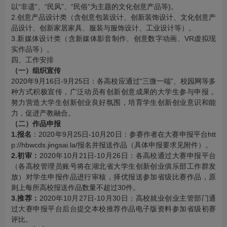
以“非遗”、“民风”、“民俗”为主题的文化创意产品等)。
2.创意产品设计类（含创意包装设计、创新装饰设计、文化创意产
品设计、创新家居家具、服装与服饰设计、工业设计等）。
3.新媒体设计类（含新媒体影音制作、创意数字动画、VR虚拟现
实作品等）。
四、工作安排
（一）组织宣传
2020年9月16日-9月25日：各高校应通过“三微一端”、校园网等多
种方式积极宣传，广泛动员有创新创意成果的大学生参与申报，
努力营造大学生创新创业良好氛围，培育学生创新创业意识和能
力，促进产教融合。
（二）作品申报
1.报名
：2020年9月25日-10月20日：参赛作者在大赛申报平台htt
p://hbwcds.jingsai.la/报名并报送作品（具体申报要求见附件）。
2.初审：
2020年10月21日-10月26日：各高校通过大赛申报平台
（各高校管理员账号将在湖北省大学生创新创业俱乐部工作群发
放）对学生申报作品进行审核，择优报送参加省级比赛作品，原
则上每所高校报送作品数量不超过30件。
3.推荐：
2020年10月27日-10月30日：高校就业创业主管部门通
过大赛申报平台后台提交本校推荐作品电子版资料参加省级初赛
评比。