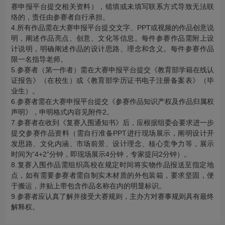
赛申报平台提交相关资料），错填或未填写联系方式导致无法联
络的，责任由参赛者自行承担。
4.所有作品需在大赛申报平台提交文字、PPT或视频的作品创意说
明，阐述作品亮点、创意、文化等信息。每件参赛作品需附上设
计说明，明确阐述作品的设计思路、理念和含义。每件参赛作品
限一名指导老师。
5.参赛者（第一作者）需在大赛申报平台提交《教育部学籍在线认
证报告》（在校生）或《教育部学历证书电子注册备案表》（毕
业生）。
6.参赛者需在大赛申报平台提交《参赛作品知识产权及作品归属权
声明》，申明格式内容见附件2。
7.参赛者在收到《复赛入围通知书》后，应根据组委会要求进一步
提交参赛作品资料（需自行准备PPT进行现场展示，阐明设计开
发思路、文化内涵、市场前景、设计理念、核心竞争力等，展示
时间为“4+2”分钟，即现场展示4分钟，专家提问2分钟）。
8.复赛入围作品需组织高校在规定时间将实物作品报送至指定地
点，如有需要参赛者需自制实木材质的外包装箱，要求坚固，便
于搬运，并贴上带包含作品名称在内的明显标识。
9.参赛者应认真了解并接受大赛规则，主办方对赛事规则具有最终
解释权。