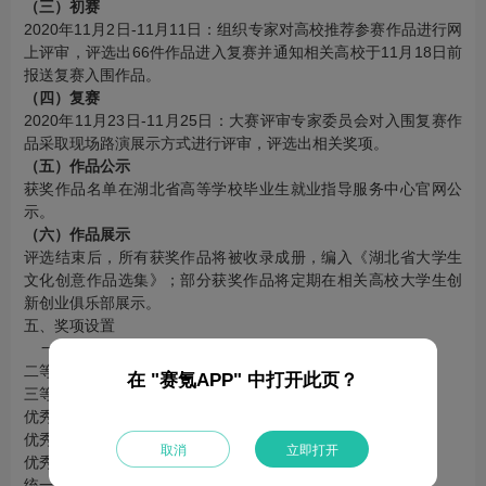
（三）初赛
2020年11月2日-11月11日：组织专家对高校推荐参赛作品进行网
上评审，评选出66件作品进入复赛并通知相关高校于11月18日前
报送复赛入围作品。
（四）复赛
2020年11月23日-11月25日：大赛评审专家委员会对入围复赛作
品采取现场路演展示方式进行评审，评选出相关奖项。
（五）作品公示
获奖作品名单在湖北省高等学校毕业生就业指导服务中心官网公
示。
（六）作品展示
评选结束后，所有获奖作品将被收录成册，编入《湖北省大学生
文化创意作品选集》；部分获奖作品将定期在相关高校大学生创
新创业俱乐部展示。
五、奖项设置
一等奖6名，奖金7000元/名；
二等奖10名，奖金4000元/名；
在 "赛氪APP" 中打开此页？
三等奖20名，奖金2000元/名；
优秀奖30名，奖金1000元/名；
优秀组织单位，10个；
取消
立即打开
优秀指导教师，若干名。
统一颁发获奖作品证书。