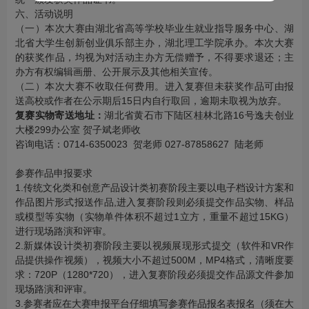
六、活动说明
（一）本次大赛由湖北省高等学校毕业生就业指导服务中心、湖
北省大学生创新创业俱乐部主办，湖北理工学院承办。本次大赛
的获奖作品，均视为对活动主办方无偿赠予，不得要求退还；主
办方有权编辑画册、公开展示及其他相关宣传。
（二）本次大赛不收取任何费用。进入复赛但未获奖作品可由报
送高校或作者在公示期后15日内自行取回，逾期未取视为放弃。
复赛实物寄送地址：
湖北省黄石市下陆区桂林北路16号逸夫创业
大楼299办公室 贺子斌老师收
咨询电话：0714-6350023 贺老师 027-87858627 陆老师
参赛作品申报要求
1.传统文化类和创意产品设计类初赛阶段主要以电子档设计方案和
作品图片形式报送作品,进入复赛阶段则必须提交作品实物、样品
或模型等实物（实物单件体积不超过1立方，重量不超过15KG）
进行现场路演和评审。
2.新媒体设计类初赛阶段主要以视频展现形式提交（软件和VR作
品提供操作视频），视频大小不超过500M，MP4格式，清晰度要
求：720P（1280*720），进入复赛阶段必须提交作品源文件参加
现场路演和评审。
3.参赛者应在大赛申报平台仔细填写参赛作品报名表报名（须在大