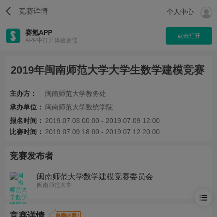
竞赛详情
个人中心
赛氪APP
点击打开
APP中打开体验更佳
2019年闽南师范大学大学生数学建模竞赛
主办方：
闽南师范大学教务处
承办单位：
闽南师范大学数统学院
报名时间：
2019.07.03 00:00 - 2019.07.09 12:00
比赛时间：
2019.07.09 18:00 - 2019.07.12 20:00
竞赛发布者
闽南师范大学数学建模竞赛委员会
闽南师范大学
竞赛详情