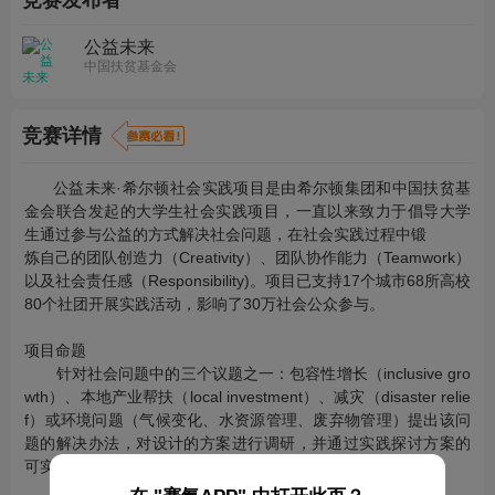
竞赛发布者
公益未来
中国扶贫基金会
竞赛详情
公益未来·希尔顿社会实践项目是由希尔顿集团和中国扶贫基
金会联合发起的大学生社会实践项目，一直以来致力于倡导大学
生通过参与公益的方式解决社会问题，在社会实践过程中锻
炼自己的团队创造力（Creativity）、团队协作能力（Teamwork）
以及社会责任感（Responsibility)。项目已支持17个城市68所高校
80个社团开展实践活动，影响了30万社会公众参与。
项目命题
针对社会问题中的三个议题之一：包容性增长（inclusive gro
wth）、本地产业帮扶（local investment）、减灾（disaster relie
f）或环境问题（气候变化、水资源管理、废弃物管理）提出该问
题的解决办法，对设计的方案进行调研，并通过实践探讨方案的
可实施性、评估方案效果。