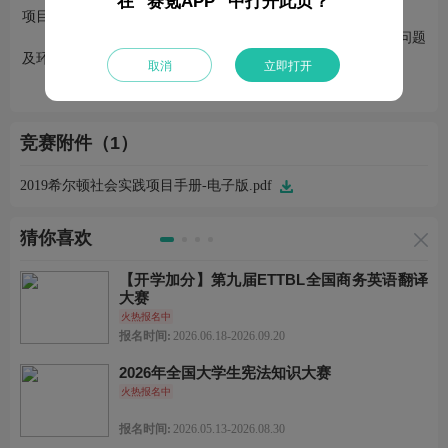
在 "赛氪APP" 中打开此页？
项目主题
城市发展与青年责任——青年人通过自己的行动解决社会问题
及环境问题，承担社会责任，践行公益。
取消
立即打开
2019 Challenge theme: Act with purpose.
竞赛附件（1）
2019希尔顿社会实践项目手册-电子版.pdf
猜你喜欢
【开学加分】第九届ETTBL全国商务英语翻译
大赛
火热报名中
报名时间:
2026.06.18-2026.09.20
2026年全国大学生宪法知识大赛
火热报名中
报名时间:
2026.05.13-2026.08.30