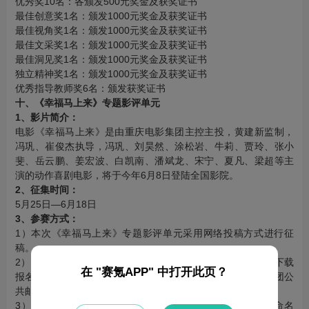
优秀奖10名：各颁发500元奖金及获奖证书
最佳创意奖1名：颁发1000元奖金及获奖证书
最佳视角奖1名：颁发1000元奖金及获奖证书
最佳文采奖1名：颁发1000元奖金及获奖证书
最佳洞见奖1名：颁发1000元奖金及获奖证书
独立精神奖1名：颁发1000元奖金及获奖证书
优秀指导教师奖6名：颁发获奖证书
十、《幸福马上来》专题影评单元
1、影片简介：
电影《幸福马上来》是由重庆电影集团主控主投，黄建新监制，
冯巩、崔俊杰执导，冯巩、刘昊然、涂松岩、牛莉、贾玲、张小
斐、岳云鹏、姜宏波、白凯南、潘斌龙、宋宁、夏凡、梁超等主
演的动作喜剧电影，将于今年6月8日登陆全国影院。
2、征集时间：
5月25日—6月18日
3、参赛方式：
1）本次《幸福马上来》专题影评单元采用网络投稿方式进行征
稿。
2）请所有参赛者通过“重庆市大学生影评大赛”官方微信平台下载
在 "赛氪APP" 中打开此页？
报名表格，并将电子版作品与报名表一起发送至重庆电影集团公
共邮箱
cqdyjt@sina.com
3）参赛者发送电子版报名表和参赛作品时注意压缩文件的命名