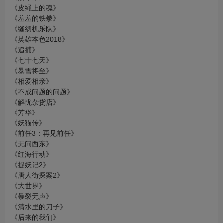
《皮绳上的魂》
《羞羞的铁拳》
《缝纫机乐队》
《英雄本色2018》
《追捕》
《七十七天》
《暴雪将至》
《相爱相亲》
《不成问题的问题》
《解忧杂货店》
《芳华》
《妖猫传》
《前任3：再见前任》
《无问西东》
《红海行动》
《捉妖记2》
《唐人街探案2》
《大世界》
《暴裂无声》
《清水里的刀子》
《后来的我们》