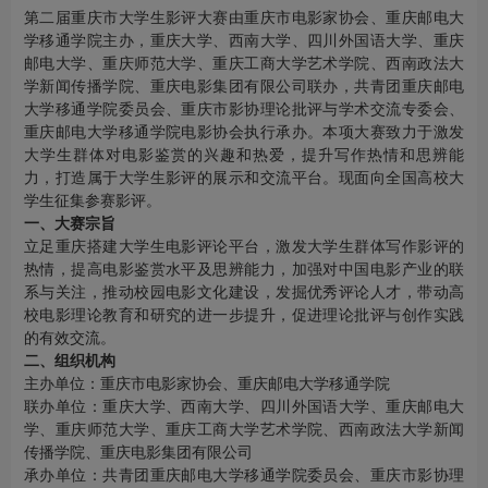
第二届重庆市大学生影评大赛由重庆市电影家协会、重庆邮电大
学移通学院主办，重庆大学、西南大学、四川外国语大学、重庆
邮电大学、重庆师范大学、重庆工商大学艺术学院、西南政法大
学新闻传播学院、重庆电影集团有限公司联办，共青团重庆邮电
大学移通学院委员会、重庆市影协理论批评与学术交流专委会、
重庆邮电大学移通学院电影协会执行承办。本项大赛致力于激发
大学生群体对电影鉴赏的兴趣和热爱，提升写作热情和思辨能
力，打造属于大学生影评的展示和交流平台。现面向全国高校大
学生征集参赛影评。
一、大赛宗旨
立足重庆搭建大学生电影评论平台，激发大学生群体写作影评的
热情，提高电影鉴赏水平及思辨能力，加强对中国电影产业的联
系与关注，推动校园电影文化建设，发掘优秀评论人才，带动高
校电影理论教育和研究的进一步提升，促进理论批评与创作实践
的有效交流。
二、组织机构
主办单位：重庆市电影家协会、重庆邮电大学移通学院
联办单位：重庆大学、西南大学、四川外国语大学、重庆邮电大
学、重庆师范大学、重庆工商大学艺术学院、西南政法大学新闻
传播学院、重庆电影集团有限公司
承办单位：共青团重庆邮电大学移通学院委员会、重庆市影协理