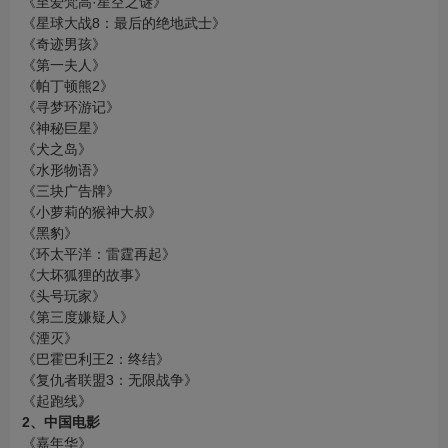
《至爱梵高·星空之谜》
《星球大战8：最后的绝地武士》
《奇迹男孩》
《第一夫人》
《帕丁顿熊2》
《寻梦环游记》
《神秘巨星》
《犬之岛》
《水形物语》
《三块广告牌》
《小萝莉的猴神大叔》
《黑豹》
《环太平洋：雷霆再起》
《大坏狐狸的故事》
《头号玩家》
《第三度嫌疑人》
《湮灭》
《巴霍巴利王2：终结》
《复仇者联盟3：无限战争》
《起跑线》
2、中国电影
《嘉年华》