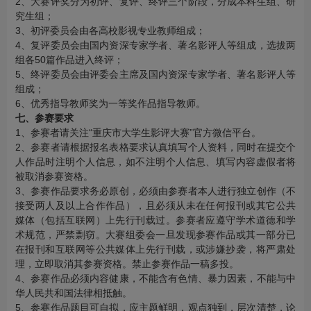
2、大赛评奖分为初评、复评、终评三个阶段，分成本科生组、研
究生组；
3、初评委员会由各高校影视专业教师组成；
4、复评委员会由国内资深专家学者、著名影评人等组成，选拔两
组各50篇作品进入终评；
5、终评委员会由评委会主席及国内资深专家学者、著名影评人等
组成；
6、优秀指导教师奖为一等奖作品指导教师。
七、参赛要求
1、参赛者请关注“重庆市大学生影评大赛”官方微信平台。
2、参赛者请根据报名表格要求认真填写个人资料，同时在提交个
人作品时注明个人信息，如不注明个人信息、填写内容虚假者将
被取消参赛资格。
3、参赛作品要求务必原创，必须由参赛者本人进行独立创作（不
接受两人及以上合作作品），且必须从未在任何报刊或其它公共
媒体（包括互联网）上先行刊载过。参赛者应遵守学术道德和学
术规范，严禁剽窃。大赛组委会一旦发现参赛作品或其一部分已
在报刊和互联网等公共媒体上先行刊载，或涉嫌抄袭，将严肃处
理，立即取消其参赛资格。禁止参赛作品一稿多投。
4、参赛作品必须内容健康，不能含有色情、暴力因素，不能与中
华人民共和国法律相抵触。
5、参赛作品题目可自拟，应主题鲜明，观点独到，层次清楚，论