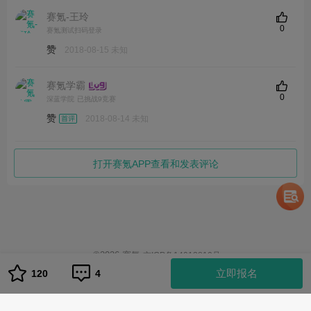
赛氪-王玲
0
赛氪测试扫码登录
赞
2018-08-15 未知
赛氪学霸
0
深蓝学院
已挑战9竞赛
赞
2018-08-14 未知
打开赛氪APP查看和发表评论
©
2026
赛氪
京ICP备14013810号
1
立即报名
120
4
队伍管理