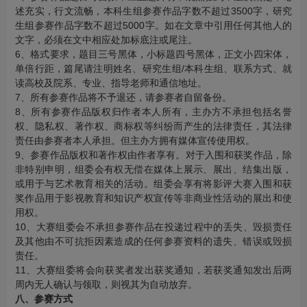
述充实，行文流畅，本科生组参赛作品字数不超过3500字，研究
生组参赛作品字数不超过5000字。如在文章中引用任何其他人的
文字，必须在文中相应处加标底注或尾注。
6、格式要求，题目三号黑体，小标题四号黑体，正文小四宋体，
单倍行距，篇尾请注明姓名、研究生组/本科生组、联系方式、就
读高校及院系、专业、指导老师和通信地址。
7、所有参赛作品将不予退还，请参赛者自留备份。
8、所有参赛作品版权归作者本人所有，主办方不承担包括名誉
权、隐私权、著作权、商标权等纠纷而产生的法律责任，其法律
责任由参赛者本人承担。但主办方拥有媒体宣传使用权。
9、参赛作品版权和著作权由作者享有。对于入围和获奖作品，除
非特别申明，组委会有权无偿在媒体上展示、展出、结集出版，
或用于与艺术教育相关的活动。组委会享有将影评大赛入围和获
奖作品用于影视教育和知识产权宣传等非商业性活动的展出和使
用权。
10、大赛组委会不承担参赛作品在投递过程中的丢失、毁损责任
及其他由不可抗拒因素造成的任何参赛资料的遗失、错误或毁损
责任。
11、大赛组委将会向获奖者发出获奖通知，若获奖通知发出后两
周内无人确认与领取，则视其为自动放弃。
八、参赛方式