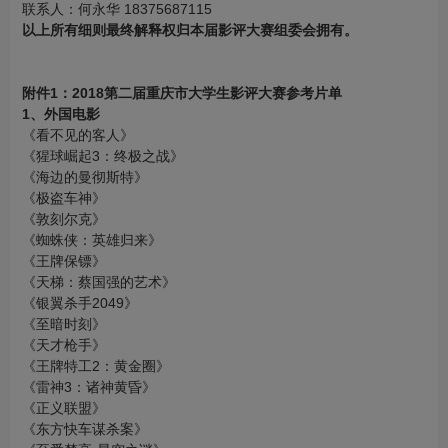
联系人：何永华 18375687115
以上所有细则最终解释权归本届影评大赛组委会拥有。
附件1：2018第二届重庆市大学生影评大赛参考片单
1、外国电影
《看不见的客人》
《猩球崛起3：终极之战》
《海边的曼彻斯特》
《极盗车神》
《敦刻尔克》
《蜘蛛侠：英雄归来》
《王牌保镖》
《天梯：蔡国强的艺术》
《银翼杀手2049》
《至暗时刻》
《天才枪手》
《王牌特工2：黄金圈》
《雷神3：诸神黄昏》
《正义联盟》
《东方快车谋杀案》