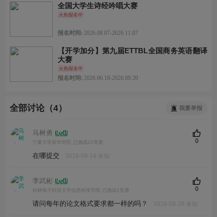
全国大学生诗经吟唱大赛
火热报名中
报名时间:
2026.08.07-2026.11.07
【开学加分】第九届ETTBL全国商务英语翻译
大赛
火热报名中
报名时间:
2026.06.18-2026.09.20
全部讨论（4）
我要举报
马树勇
0
宁夏大学新华学院
已挑战10竞赛
在哪提交
2018-09-14 未知
李武彬
0
桂林电子科技大学信息科技学院
已挑战1竞赛
请问每年的论文格式要求都一样的吗？
2018-08-28 未知