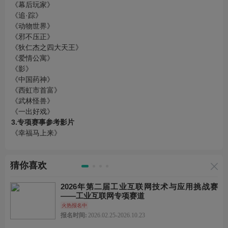
《幕后玩家》
《追·踪》
《动物世界》
《邪不压正》
《狄仁杰之四大天王》
《爱情公寓》
《影》
《中国药神》
《西虹市首富》
《武林怪兽》
《一出好戏》
3.专项赛事参考影片
《幸福马上来》
猜你喜欢
2026年第二届工业互联网技术与应用挑战赛
——工业互联网专项赛道
火热报名中
报名时间:
2026.02.25-2026.10.23