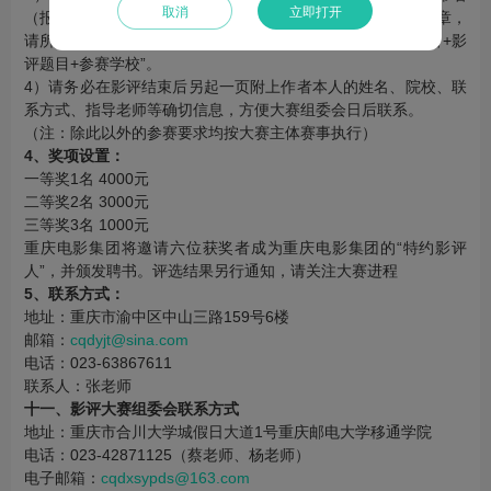
取消
立即打开
（报名表和参赛作品放进同一个文件夹），为了避免遗漏文章，
请所有电子邮件中的投稿附件压缩文件统一命名格式为“姓名+影
评题目+参赛学校”。
4）请务必在影评结束后另起一页附上作者本人的姓名、院校、联
系方式、指导老师等确切信息，方便大赛组委会日后联系。
（注：除此以外的参赛要求均按大赛主体赛事执行）
4、奖项设置：
一等奖1名 4000元
二等奖2名 3000元
三等奖3名 1000元
重庆电影集团将邀请六位获奖者成为重庆电影集团的“特约影评
人”，并颁发聘书。评选结果另行通知，请关注大赛进程
5、联系方式：
地址：重庆市渝中区中山三路159号6楼
邮箱：
cqdyjt@sina.com
电话：023-63867611
联系人：张老师
十一、影评大赛组委会联系方式
地址：重庆市合川大学城假日大道1号重庆邮电大学移通学院
电话：023-42871125（蔡老师、杨老师）
电子邮箱：
cqdxsypds@163.com