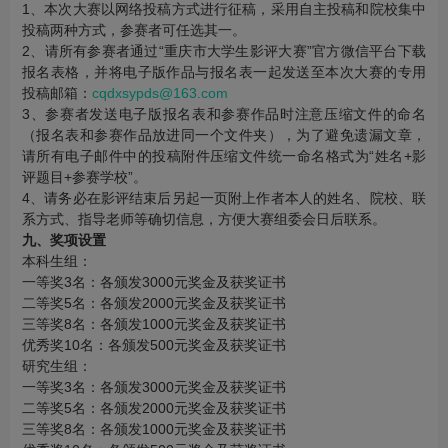
1、本次大赛以网络投稿方式进行征稿，采用自主投稿和院校集中
投稿两种方式，参赛者可任选其一。
2、请所有参赛者通过“重庆市大学生影评大赛”官方微信平台下载
报名表格，并将电子版作品与报名表一起发送至本次大赛的专用
投稿邮箱：
cqdxsypds@163.com
3、参赛者发送电子版报名表和参赛作品时注意压缩文件的命名
（报名表和参赛作品放进同一个文件夹），为了避免遗漏文章，
请所有电子邮件中的投稿附件压缩文件统一命名格式为“姓名+影
评题目+参赛学校”。
4、请务必在影评结束后另起一页附上作者本人的姓名、院校、联
系方式、指导老师等确切信息，方便大赛组委会日后联系。
九、奖项设置
本科生组：
一等奖3名：各颁发3000元奖金及获奖证书
二等奖5名：各颁发2000元奖金及获奖证书
三等奖8名：各颁发1000元奖金及获奖证书
优秀奖10名：各颁发500元奖金及获奖证书
研究生组：
一等奖3名：各颁发3000元奖金及获奖证书
二等奖5名：各颁发2000元奖金及获奖证书
三等奖8名：各颁发1000元奖金及获奖证书