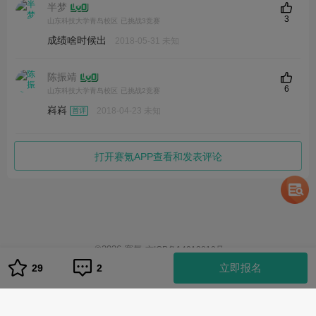
半梦
3
山东科技大学青岛校区
已挑战3竞赛
成绩啥时候出
2018-05-31 未知
陈振靖
6
山东科技大学青岛校区
已挑战2竞赛
嵙嵙
2018-04-23 未知
打开赛氪APP查看和发表评论
©
2026
赛氪
京ICP备14013810号
1
立即报名
29
2
队伍管理
队伍管理