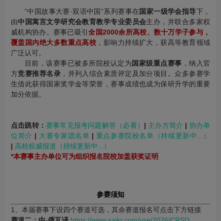
“中国故事大赛·双语中国”系列赛事在
国家一级学会指导
下，
由
中国寓言文学研究会教育教学专业委员会
主办，并联合多家权
威机构协办。赛事已吸引
全国2000余所高校、数十万学子参与，
覆盖国内绝大多数重点高校
，影响力持续扩大，获高等教育领域
广泛认可。
目前，该赛事已被多所院校认定为
国家级重点赛事
，纳入官
方
竞赛推荐名录
，并列入综合素质评定及加分项目。众多参赛学
生借此获得国家奖学金等荣誉，赛事成绩也成为保研升学的重要
加分依据。
点击跳转：
赛事常见报考问题解答（必看）
|
主办方简介
|
协办单
位简介
|
大赛专家团名单
|
重点参赛院校名单（持续更新中...）
|
高校权威报道（持续更新中...）
*本赛事主办单位可为组织报名院校加盖获奖证明
参赛须知
1、本届赛事下设四个赛道可选，其余赛道报名可点击下方链接
赛道二：中-俄互译
https://www.saikr.com/vse/2026/CRSD