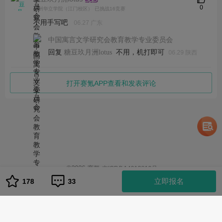
0
广州华立学院（江门校区）
已挑战16竞赛
不用手写吧
06.27 广东
中国寓言文学研究会教育教学专业委员会
回复
不用，机打即可
糖豆玖月洲lotus
06.29 陕西
打开赛氪APP查看和发表评论
©
2026
赛氪
京ICP备14013810号
1
立即报名
178
33
队伍管理
队伍管理