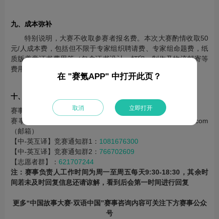
九、成本弥补
特别说明，大赛不收取参赛者报名费。本次大赛酌情收取50
元/人成本费，包括但不限于专家组织聘请费、专家组命题费，纸
质版盖章证书费用等（包含证书设计、打印、制作及物流邮寄等
费用的支出）。
在 "赛氪APP" 中打开此页？
十、联系方式
取消
立即打开
赛事咨询：13022927199（微信同号）
赛事问题反馈：13022927199（电话）2892885347@qq.com
（邮箱）
【中-英互译】竞赛通知群1：
1081676300
【中-英互译】竞赛通知群2：
766702609
【志愿者群】：
621707244
注：赛事负责人工作时间为周一至周五每天9:30-18:30，其余时
间若未及时回复信息还请谅解，看到后会第一时间进行回复
更多“中国故事大赛·双语中国”​赛事咨询内容可关注下方赛事公众
号