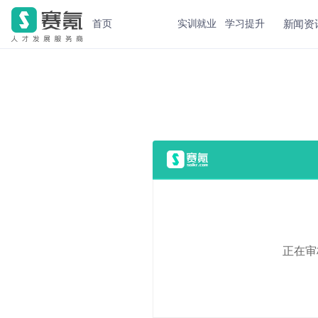
新闻资
首页
实训就业
学习提升
正在审