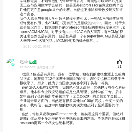
学建模竞赛，不知道他们的含金量有多高，可能也可以查出它是美
国工业与应用数学学会搞的，但是国外的professor在意这些吗？或
许他们更在意google举办的比赛。当然也不排除有些教授确实知道
这个竞赛。
我个人感觉与美国大学生数学建模竞赛相比，一些ACM的获奖证书
或许更有作用，比ACM证书更有用的是顶级的paper。因此，对于大
部分情况而言，我觉得国外的professor对经历的重视程度依次为：p
aper>ACM>MCM。对于没有paper和ACM的人而言，有MCM的获
奖证书当然也是有用的；但是如果跟一个有paper和ACM获奖经历的
人来PK一个名额的话，MCM获奖者的机会非常小。
2015-06-21 未知
赵舜
21
2015-06-21
西南交通大学
据我了解还是有用的。我有一位学姐，她在我的建模生涯上也帮助
我很多。她获得了12年国赛全国前5的论文，该论文也被工程数学学
报收录了。后来，她为了出国参加美赛拿到了美赛一等奖。
她的GPA大概在3.6左右，我想也不算太高吧，其他也没有什么科研
项目。他本科专业我没记错的话是公共管理，会计学的二专。后来
她申请到了圣路易斯华盛顿大学（全美top20）的全额奖学金硕士，
专业是金融方面的，当然还有很多其他top100的高校，全奖半奖的
都有。我相信，在这中间她的数模奖项为她起到了至关重要的作
用。
当然，你如果说和gpa和research比，确实没这两个重要。但绝对
是能让你从差不多水平的学生中脱颖而出的东西。毕竟你想把gpa和
research提高一个档次也绝非易事。