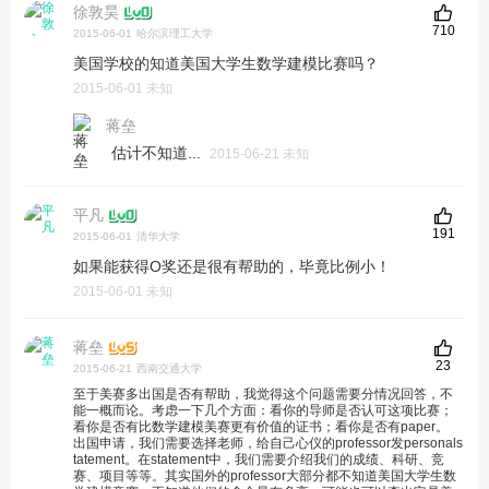
徐敦昊
710
2015-06-01
哈尔滨理工大学
美国学校的知道美国大学生数学建模比赛吗？
2015-06-01 未知
蒋垒
估计不知道...
2015-06-21 未知
平凡
191
2015-06-01
清华大学
如果能获得O奖还是很有帮助的，毕竟比例小！
2015-06-01 未知
蒋垒
23
2015-06-21
西南交通大学
至于美赛多出国是否有帮助，我觉得这个问题需要分情况回答，不
能一概而论。考虑一下几个方面：看你的导师是否认可这项比赛；
看你是否有比数学建模美赛更有价值的证书；看你是否有paper。
出国申请，我们需要选择老师，给自己心仪的professor发personals
tatement。在statement中，我们需要介绍我们的成绩、科研、竞
赛、项目等等。其实国外的professor大部分都不知道美国大学生数