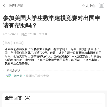
问答详情
个人中心
参加美国大学生数学建模竞赛对出国申
请有帮助吗？
关注
0
2015-06-01
浏览 57078
美赛
出国
今年我们参赛队自己报名参加了美赛，有幸拿到了一等奖。因为打算申请出
国，所以我们队伍花了将近700元。但是，近期在跟一位师兄请教出国事宜的
时候，他说美赛对出国申请帮助不大。国外的教授不care这些东西，只关注g
pa和research。麻烦问一下有出国申请经历的前辈，能否说一下这件事情，
我看网上众说纷纭。
问答发起人
赖文龙
杭州电子科技大学
全部回答（4）