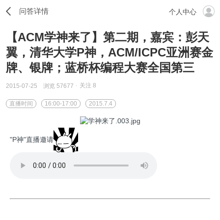
问答详情
个人中心
【ACM学神来了】第二期，嘉宾：彭天
翼，清华大学P神，ACM/ICPC亚洲赛金
牌、银牌；蓝桥杯编程大赛全国第三
关注
8
2015-07-25
浏览 57677
直播时间
16:00-17:00
2015.7.4
"P神"直播邀请