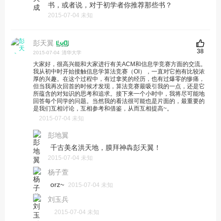
书，或者说，对于初学者你推荐那些书？
2015-07-04 未知
彭天翼
38
2015-07-04
清华大学
大家好，很高兴能和大家进行有关ACM和信息学竞赛方面的交流。
我从初中时开始接触信息学算法竞赛（OI），一直对它抱有比较浓
厚的兴趣。在这个过程中，有过拿奖的经历，也有过爆零的惨痛，
但当我再次回首的时候才发现，算法竞赛最吸引我的一点，还是它
所蕴含的对知识的思考和追求。接下来一个小时中，我将尽可能地
回答每个同学的问题。当然我的看法很可能也是片面的，最重要的
是我们互相讨论，互相参考和借鉴，从而互相提高~。
2015-07-04 未知
彭地翼
千古美名洪天地，膜拜神犇彭天翼！
2015-07-04 未知
杨子萱
orz~
2015-07-04 未知
刘玉兵
2015-07-04 未知