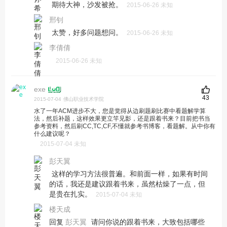
期待大神，沙发被抢。
2015-06-26 未知
邢钊
太赞，好多问题想问。
2015-06-26 未知
李倩倩
2015-06-26 未知
exe
43
2015-07-04
佛山职业技术学院
水了一年ACM进步不大，您是觉得从边刷题刷比赛中看题解学算
法，然后补题，这样效果更立竿见影，还是跟着书来？目前把书当
参考资料，然后刷CC,TC,CF,不懂就参考书博客，看题解。从中你有
什么建议呢？
2015-07-04 未知
彭天翼
这样的学习方法很普遍。和前面一样，如果有时间
的话，我还是建议跟着书来，虽然枯燥了一点，但
是贵在扎实。
2015-07-04 未知
楼天成
回复
请问你说的跟着书来，大致包括哪些
彭天翼