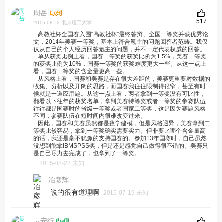
周岳
517
2015-08-22
北京理工大学
高教社杯全国赛入围“高教社杯”最终答辩、全国一等奖并获优秀论
文，2014年美赛一等奖，基本上符合氪主的问题回答者范畴。我仅
仅从自己的个人经历回答氪主的问题，并不一定代表权威的回答。
单从获奖比例上看，国赛一等奖的获奖比例为1.5%，美赛一等奖
的获奖比例为10%，国赛一等奖的获奖难度更大一些。从这一点上
看，国赛一等奖的含金量更高一些。
从风格上看，国赛和美赛是存在很大差距的，美赛更重要对数据的
收集、分析以及开阔的思路，而国赛我往往限制得很窄，甚至有时
候就是一道应用题。从这一点上看，两者拿到一等奖没有可比性，
翻看以下往年的获奖名单，拿到美赛特等奖或者一等奖的参赛队伍
往往都是国赛时的省级一等奖或者国家二等奖，这是因为赛题风格
不同，参赛队伍在短时间内很难改变过来。
因此，国赛和美赛虽然都是数学建模，但是风格迥异，美赛拿到二
等奖比较容易，拿到一等奖确实需要实力。但非要比哪个含金量高
的话，我还是毫不犹豫的支持国赛的。参加13年国赛时，自己虽然
没想到能拿IBMSPSS奖，但是还是感觉自己做得很不错的。美赛只
是自己尽力去完成了，也拿到了一等奖。
2015-08-22 未知
冶彦辉
说的很有道理啊
2015-07-19 未知
長安行