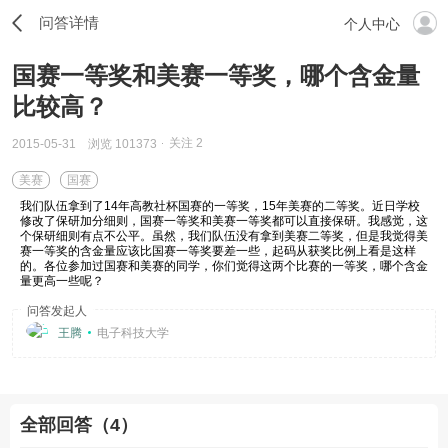
问答详情
个人中心
国赛一等奖和美赛一等奖，哪个含金量
比较高？
关注
2
2015-05-31
浏览 101373
美赛
国赛
我们队伍拿到了14年高教社杯国赛的一等奖，15年美赛的二等奖。近日学校
修改了保研加分细则，国赛一等奖和美赛一等奖都可以直接保研。我感觉，这
个保研细则有点不公平。虽然，我们队伍没有拿到美赛二等奖，但是我觉得美
赛一等奖的含金量应该比国赛一等奖要差一些，起码从获奖比例上看是这样
的。各位参加过国赛和美赛的同学，你们觉得这两个比赛的一等奖，哪个含金
量更高一些呢？
问答发起人
王腾
电子科技大学
全部回答（4）