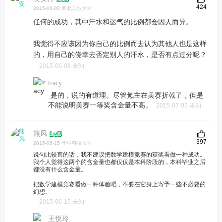
424
2015-06-08
西北工业大学
任何的成功，其中汗水和运气的比例都会因人而异。
我觉得不应该因为你自己的比例而去认为其他人也是这样
的，用自己的侥幸去否定别人的汗水，是否有点过分呢？
2015-06-08 未知
tracy
是的，说的有道理。尽管氪主在美赛折戟了，但是
不能说明美赛一等奖含金量不高。
2015-07-03 未知
熊风
397
2015-06-15
华中科技大学
说句比较直的话，我不建议把数学建模竞赛的获奖看做一种成功。
我个人觉得这两个的含金量也都仅仅是本科阶段的，本科毕业之后
都没有什么含金量。
把数学建模竞赛看做一种体验吧，不要在它身上寄予一些不必要的
幻想。
2015-06-15 未知
王悦玲