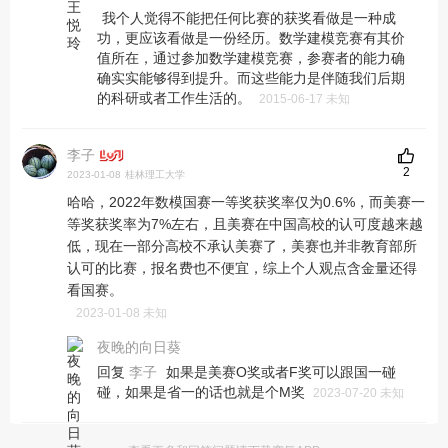
我个人觉得不能把任何比赛的获奖看做是一种成
功，更应该看做是一份经历。数学建模竞赛有其价
值所在，通过参加数学建模竞赛，参赛者的能力确
确实实能够得到提升。而这些能力是伴随我们后期
的科研或者工作生活的。
2015-06-17 未知
李子
2
2023-01-08
桂林理工大学
哈哈，2022年数模国赛一等奖获奖率仅为0.6%，而美赛一
等奖获奖率为7%左右，且美赛在中国高校的认可度越来越
低，现在一部分高校不承认美赛了，美赛也并非教育部所
认可的比赛，报名费也不便宜，综上个人观点含金量还得
看国赛。
2023-01-08 未知
夜晚的向日葵
回复
如果是美赛O奖或者F奖可以跟国一碰
李子
碰，如果是省一的话也就是个M奖
2023-07-20 未知