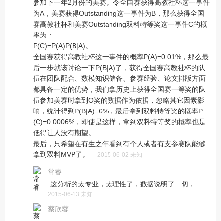
参加下一年2月份的美赛。令全国赛获得高教社杯这一事件
为A，美赛获得Outstanding这一事件为B，那么获得全国
赛高教社杯和美赛Outstanding双料特等奖这一事件C的概
率为：
P(C)=P(A)P(B|A)。
全国赛获得高教社杯这一事件的概率P(A)=0.01%，那么最
后一步就该讨论一下P(B|A)了，获得全国赛高教社杯的队
伍在团队配合、数模知识储备、参赛经验、论文排版方面
都具备一定的优势，我们拿历史上获得全国赛一等奖的队
伍参加美赛时拿到O奖的数据作为依据，忽略其它因素影
响，统计得到P(B|A)=6%，最后拿到双料特等奖的概率P
(C)=0.0006%，即使是这样，拿到双料特等奖的概率也是
低得让人没有期望。
最后，只希望在有生之年看到有个人或者有支参赛队能够
拿到双料MVP了。
2015-06-02 未知
常睿
这分析的太专业，太理性了，数据说明了一切，
2015-06-13 未知
蔡欣蓉