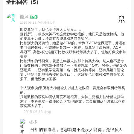
全部回答（5）
熊风
870
2015-06-13
华中科技大学
即使拿到了，我也觉得没太大意义……
据我所知，很多大神不怎么做数学建模的，他们只是随便搞搞。他
们要真全力做，还是有希望拿双料特等奖的。
比如浙大的莫璐怡，她是做ACM的，拿到了ACM世界冠军，并没有
专门搞过数模。但是随便参加一下国赛，就拿到了高教杯。ACM世
界冠军+高教杯的难度可比数模双料特等奖大多了。但她好像没参加
美赛
比如清华的韩衍隽，就是去年很火的那个特奖大神。别人也不是专
门做数模的，也就随便参加了一下美赛就拿了O奖。另外，他的GPA
还是第一，还有数学竞赛第一名，挑战杯特等奖，还有几篇牛逼论
文，得到了斯坦福教授的高度认可。这难度也比数模双料特等奖大
多了。但他没参加国赛
个人观点:如果所有大神都全力以赴去做数模，肯定会有双料特等奖
的。
只是数模的获奖毕竟认可度不是很高。大神主要精力估计都去搞学
术了，本科生发一篇顶级会议/期刊论文，含金量和认可度都比竞赛
获奖高太多了。
2015-06-13 未知
杨岑
分析的有道理，意思就是不是没人能得，是很多人