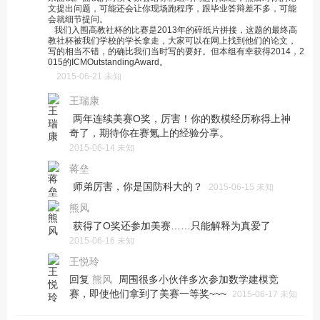
文提出问题，可能还会让你现场跑程序，跟毕业答辩差不多，可能
会就细节提问。
我们入围高教社杯的比赛是2013年的碎纸片拼接，这题的最终高
教社杯被我们学校的学长拿走，大家可以在网上找到他们的论文，
写的相当不错，的确比我们当时写的要好。但本组有幸获得2014，2
015的ICMOutstandingAward。
2015-06-21 未知
王瑞康
两年连续美赛O奖，厉害！你的数模经历称得上神
奇了，期待你在赛氪上的经验分享。
2015-06-14 未知
蒋垒
师弟厉害，你是国防科大的？
2015-06-15 未知
熊风
获得了O奖还参加美赛……只能解释为真爱了
2015-06-16 未知
王悦玲
回复
周围很多小伙伴多次参加数学建模竞
熊风
赛，即使他们拿到了美赛一等奖~~~
2015-06-17 未知