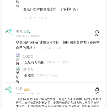
赛氪什么时候会迎来第一个双料O奖？
2015-06-15 未知
平凡
757
2015-06-01
清华大学
毕竟国内国外的评审标准不同！短时间内参赛者很难改变
自己的风格！
2015-06-01 未知
汪雅雪
也是有可能的
2015-06-13 未知
黎洁昕
有道理
2015-06-13 未知
张胜
228
2015-06-21
中南大学
我们组虽然没有获得高教社杯，但进入了评选高教社杯的专家面试
环节。在评选高教社杯之前，专家会却确定几组人选，然后亲自过
来面试。面试的时候专家会给你们组时间进行陈述，然后对你的论