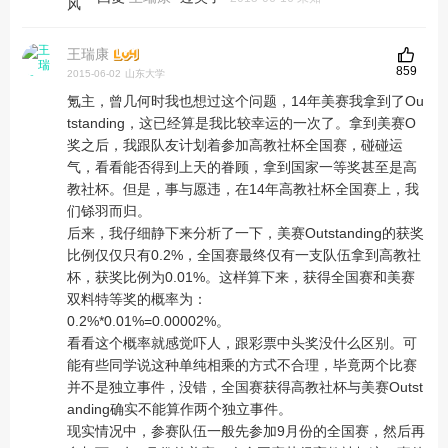
王瑞康
859
2015-06-02
山东大学
氪主，曾几何时我也想过这个问题，14年美赛我拿到了Ou
tstanding，这已经算是我比较幸运的一次了。拿到美赛O
奖之后，我跟队友计划着参加高教社杯全国赛，碰碰运
气，看看能否得到上天的眷顾，拿到国家一等奖甚至是高
教社杯。但是，事与愿违，在14年高教社杯全国赛上，我
们铩羽而归。
后来，我仔细静下来分析了一下，美赛Outstanding的获奖
比例仅仅只有0.2%，全国赛最终仅有一支队伍拿到高教社
杯，获奖比例为0.01%。这样算下来，获得全国赛和美赛
双料特等奖的概率为：
0.2%*0.01%=0.00002%。
看看这个概率就感觉吓人，跟彩票中头奖没什么区别。可
能有些同学说这种单纯相乘的方式不合理，毕竟两个比赛
并不是独立事件，没错，全国赛获得高教社杯与美赛Outst
anding确实不能算作两个独立事件。
现实情况中，参赛队伍一般先参加9月份的全国赛，然后再