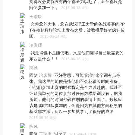
觉得没必要就没有两个都全力以赴了，甚至都只是
随便参加一下，
2015-06-13 未知
王瑞康
久仰您的大名，您在武汉理工大学的备战美赛的PP
T在校苑数模论坛上发布之后，被数模爱好者疯狂传
阅。
2015-06-14 未知
冶彦辉
我觉得也不是随便吧，只是他们懂得自己最需要的
东西是什么！！
2015-06-16 未知
熊风
回复
不好意思，可能“随便“这个词有点夸
冶彦辉
张。我这里的随便是指他们不会花很长时间准备，
但他们参加比赛的时候肯定是全力以赴的。我甚至
怀疑我举例的两位参加过任何数模培训没有，据我
所知，他们的时间都砸在别的事情上面了。数模应
该是临时组队参加的，但是因为在其他方面积累的
基础非常深，所以一参加就拿到了很好的成绩
2015-06-16 未知
熊风
回复
过奖了
王瑞康
2015-06-16 未知