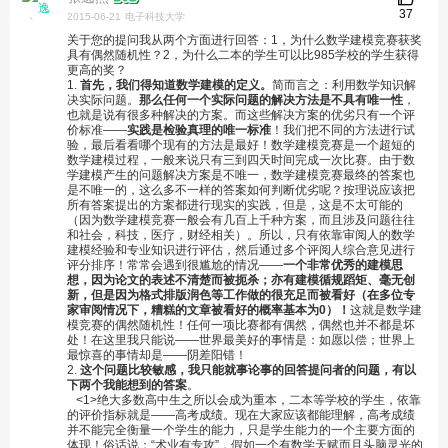
37
2015-06-21
电子科技大学
关于您的提问我从两个方面进行回答：1，为什么数学建模竞赛获奖
具有偶然随机性？2，为什么二本的学生可以比985学校的学生获得
更高的奖？
1.
首先，我们得知道数学建模的定义。
简而言之：利用数学知识解
决实际问题。
那么任何一个实际问题的解决方法是不具有唯一性
，
也就是说有很多种解决的方案。而这些解决方案的优劣只有一个评
价标准——
实践是检验真理的唯一标准
！我们把不同的方法进行试
验，最后看看哪个现有的方法是最好！数学建模竞赛是一个超短的
数学建模过程，一般来说只有三到四天时间完成一次比赛。由于数
学建模产生的问题解决方案是不唯一，数学建模竞赛最终的答案也
是不唯一的，这么多不一样的答案如何判断优劣呢？按理说应该把
所有答案提出的方案都进行现实的实践，但是，这是不太可能的
（因为数学建模竞赛一般会有几百上千种方案，而且涉及问题往往
和社会，科技，医疗，财经相关）。所以，只有依靠审阅人的数学
建模经验和专业知识进行评估，然后通过多个评阅人综合意见进行
评分排序！常常会遇到很尴尬的情况——
一个非常优秀的建模思
想，因为论文的表述不清楚而被扼杀；亦有建模循规蹈矩、毫无创
新，但是因为格式排版润色等工作做的很充足而被看好（在多位专
家审阅情况下，糟糕的文章被看好的概率基本为0）！
这就是数学建
模竞赛的偶然随机性！任何一项比赛都有偶然，偶然也并不都是坏
处！在这里我只能说——世界最美好的事情是：如愿以偿；世界上
最惊喜的事情却是——阴差阳错！
2.
这个问题比较敏感，我只能就事论事的回答提问者的问题，有以
下两个我能想到的答案
。
<1>绝大多数高中生之所以会成为重本，二本等学校的学生，依靠
的评价指标就是——高考成绩。现在大家应该都能理解，高考成绩
并不能完全衡量一个学生的能力，只是学生能力的一个主要方面的
体现！俗话说：“术业有专攻”，假如一个有数学天赋而且头脑灵光的