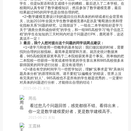
学生，但是ta英语和语文成绩十分的糟糕，最后进入了二本学校。在
校期间认真专研了数学建模知识，然后参加了数学建模竞赛，最后
结果超过985的同学也是合情合理的吧。
<2>数学建模竞赛设计到的题目往往和具体的科研或者社会背景有
关，比如2010年全国大学生数学建模竞赛A是涉及“葡萄酒分类和理
化指标关系”问题的研究。让我假设下，一组在二本学校恰好是学习
关于“酒类分类和成份研究”的学生，和一组985高校学习“电子信息工
程”的学生在短短的三天时间内对这个问题进行PK，鹿死谁手，这还
真说不一定！
3.
最后，我个人想对提出这个问题的同学说两点建议：
<1>请学习和使用一些概率的基本知识：我们做比较的时候，需要
找到合理的比较指标。最简单是期望和方差。就历史统计数据来
看，985高校国奖获奖率高于二本院校获奖率是个事实。而单独的把
二本院校一些获得一等奖或者特等奖的学生拿出来和985高校很多未
获得国奖的同学进行比较，是没有道理的！
<2>请在有空的时间学习一些哲学知识，理解“实事求是”和“具体问
题具体分析”的原理和应用。请不要犯“以偏概全”的错误，世界上没
有完美的“好人”，985高校也不是所有的学生都是优秀的，一定要针
对具体的问题进行分析，才能得出合理的结论！
2015-06-21 未知
周岳
看过您几个问题回答，感觉都很不错。看得出来，
你一定是数学建模爱好者，更是数学建模高手。
2015-06-21 未知
王震林