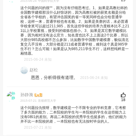
25
2015-06-24
中国科学院大学
这个问题的问的很**，因为没有仔细思考过。1、如果是高教社杯的
全国数学建模那没什么好惊讶的，因为高教社被的获奖名额是分给
全省各个学校的，有望冲击国奖的省一等奖同样也会分给普通学
校，这样一来，普通学校也有名额。2、如果是美赛的话，未必普通
学校拿奖可以超过211,985，首先这些学校的培养力度根本比不上21
1以上学校重视，接受到的锻炼也很小。3、如果是其它数学建模比
赛，因为相对没有这么官方，知名度也比不上上面这2个比赛，所以
大部分985高校都不怎么参加，比如数学中国数学建模赛，貌似清北
复交几乎没有，大部分都是211或者普通学校，难到这个真是985学
生不行？怎么可能！如果是认为985,211学生不行，这样想纯粹是一
厢情愿。
2015-06-24 未知
赵松
恩恩，分析得很有道理。
2015-06-24 未知
孙静漪
18
2015-07-21
首都师范大学
这个问题拉仇恨呀，数学建模是一个不限专业的学科竞赛，它考察
了多方面的能力，二本院校的学生与一本院校的学生在这些能力上
没有0和1的差别。再说二本院校的优秀学生也挺多的，他们的能力
并不比一本院校的差，一本院校也有无法按时毕业的人。
2015-07-21 未知