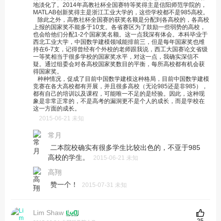
地淡化了。2014年高教社杯全国赛特等奖得主是信阳师范学院的，
MATLAB创新奖得主是浙江工业大学的，这些学校都不是985高校。
除此之外，高教社杯全国赛的获奖名额是分配到各高校的，各高校
上报的国家奖不能多于10支。各省赛区为了鼓励一些弱势的高校，
也会给他们分配1-2个国家奖名额。这一点我深有体会。本科毕业于
西北工业大学，中国数学建模领域能排前三，但是每年国家奖也维
持在6-7支，记得曾经有个外校的老师跟我说，西工大国赛论文省级
一等奖相当于很多学校的国家奖水平，对这一点，我确实深信不
疑。通过组委会对各高校国家奖数目的平衡，每所高校都有机会获
得国家奖。
种种情况，促成了目前中国数学建模这种格局，目前中国数学建模
竞赛在各大高校都有开展，并且很多高校（无论985还是非985），
都有自己的培训以及课程，可能唯一不足的是经验。因此，这种现
象是非常正常的，不是高考的漏洞更不是个人的成长，而是学校在
这一方面的成长。
2015-06-21 未知
常月
二本院校确实有很多学生比较出色的，不亚于985
高校的学生。
2015-06-21 未知
高翔
赞一个！
2015-07-31 未知
Lim Shaw