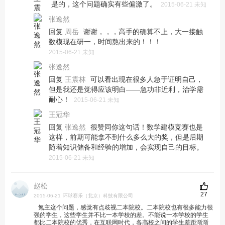
是的，这个问题确实有些偏激了。
2015-06-21 未知
张逸然
回复
谢谢，，，高手的确算不上，大一接触
周岳
数模现在研一，时间熬出来的！！！
2015-06-21 未知
张逸然
回复
可以看出现在很多人急于证明自己，
王震林
但是我还是觉得应该明白——急功非近利，治学需
耐心！
2015-06-21 未知
王冠华
回复
很赞同你这句话！数学建模竞赛也是
张逸然
这样，前期可能拿不到什么多么大的奖，但是后期
随着知识储备和经验的增加，会实现自己的目标。
2015-06-21 未知
赵松
27
2015-06-21
环球赛乐（北京）科技有限公司
氪主这个问题，感觉有点歧视二本院校。二本院校也有很多能力很
强的学生，这些学生并不比一本学校的差。不能说一本学校的学生
都比二本院校的优秀，在互联网时代，各高校之间的学生差距渐渐