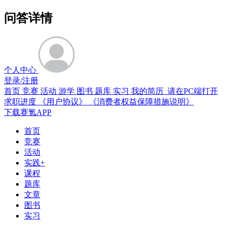
问答详情
个人中心
登录/注册
首页
竞赛
活动
游学
图书
题库
实习
我的简历 请在PC端打开
求职进度
《用户协议》
《消费者权益保障措施说明》
下载赛氪APP
首页
竞赛
活动
实践+
课程
题库
文章
图书
实习